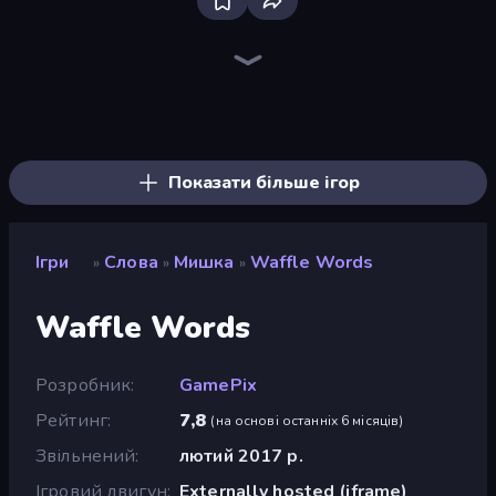
Words of Wonders
Reply Run
Crocword
Hangman Legends
Daily Word Search
Ahagram
Alphablitz
Word Sauce
Word Search
Word Wipe
Wording
Wordling
Word Cross
Crossword Connect
Lexy
LetterClash
Crossword
Lexicon Quest
Показати більше ігор
Ігри
Слова
Мишка
Waffle Words
»
»
»
Waffle Words
Розробник
GamePix
Рейтинг
7,8
(
на основі останніх 6 місяців
)
Звільнений
лютий 2017 р.
Ігровий двигун
Externally hosted (iframe)