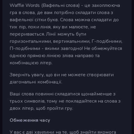
Waffle Words (Вафельні слова) - це захоплююча
гра в слова, де вам потрібно складати слова з
вафельної сітки букв. Слова можна складати до
тих пір, поки лінія, яку ви малюєте, не
переривається. Лінії можуть бути
горизонтальними, вертикальними, Г-подібними,
П-подібними - якими завгодно! Не обмежуйтеся
однією прямою лінією зліва направо та
комбінацією літер.
Зверніть увагу, що ви не можете створювати
діагональні комбінації.
Ваші слова повинні складатися щонайменше з
трьох символів, тому не покладайтеся на слова з
двох літер, щоб пройти гру.
Обмеження часу
У вас є дві хвилини на те, щоб знайти якомога