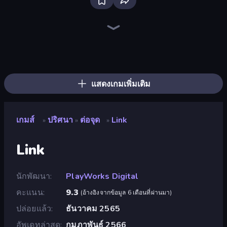
Piece of Cake: Merge and Bake
Piles of Mahjong
Skydom
Screw Out: Bolts and Nuts
Mansion Tale: Merge Secrets
Arrow Escape
Designville: Merge & Design
Farm Merge Valley
Skydom: Reforged
Mergest Kingdom
Fairyland Merge & Magic
Tropical Merge
Open House
Yarn Fever! Unravel Puzzle
Lamplighter: Merge & Magic
Mahjongg Solitaire
Magic School
Goods Triple Match 3D
แสดงเกมเพิ่มเติม
เกมส์
ปริศนา
ต่อจุด
Link
»
»
»
Link
นักพัฒนา
PlayWorks Digital
คะแนน
9.3
(
อ้างอิงจากข้อมูล 6 เดือนที่ผ่านมา
)
ปล่อยแล้ว
ธันวาคม 2565
อัพเดทล่าสุด
กุมภาพันธ์ 2566