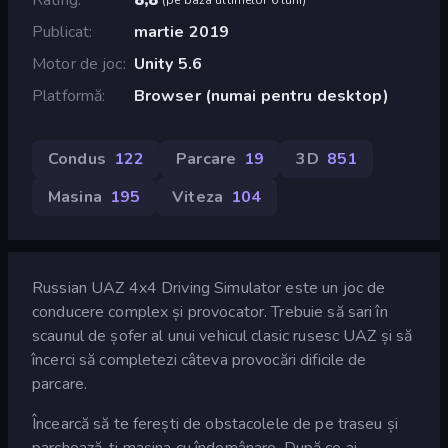
Publicat
martie 2019
Motor de joc
Unity 5.6
Platformă
Browser (numai pentru desktop)
Condus
122
Parcare
19
3D
851
Masina
195
Viteza
104
Russian UAZ 4x4 Driving Simulator este un joc de
conducere complex și provocator. Trebuie să sari în
scaunul de șofer al unui vehicul clasic rusesc UAZ și să
încerci să completezi câteva provocări dificile de
parcare.
Încearcă să te ferești de obstacolele de pe traseu și
parchează-ți mașina cu îndemânare. După ce ai