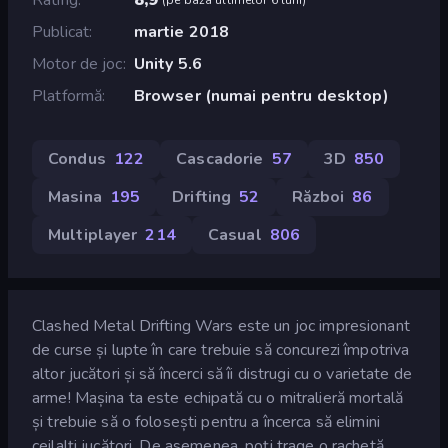
Publicat
martie 2018
Motor de joc
Unity 5.6
Platformă
Browser (numai pentru desktop)
Condus
122
Cascadorie
57
3D
850
Masina
195
Drifting
52
Război
86
Multiplayer
214
Casual
806
Clashed Metal Drifting Wars este un joc impresionant
de curse și lupte în care trebuie să concurezi împotriva
altor jucători și să încerci să îi distrugi cu o varietate de
arme! Mașina ta este echipată cu o mitralieră mortală
și trebuie să o folosești pentru a încerca să elimini
ceilalți jucători. De asemenea, poți trage o rachetă