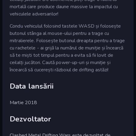
mortală care produce daune massive la impactul cu
vehiculele adversarilor!
Condu vehiculul folosind tastele WASD și folosește
butonul stânga al mouse-ului pentru a trage cu
mitralierele. Folosește butonul dreapta pentru a trage
cu rachetele - ai grijă la numărul de muniție și încearcă
să te miști tot timpul pentru a evita să fii lovit de
ceilalți jucători. Caută power-up-uri și muniție și
încearcă să cucerești războiul de drifting astăzi!
Data lansării
Martie 2018
Dezvoltator
Clashed Metal Drifting Wars este dezvoltat de