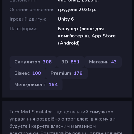
Останнє оновлення
грудень 2025 р.
Ігровий двигун
Unity 6
Платформи
Браузер (лише для
комп'ютерів), App Store
(Android)
Симулятор
308
3D
851
Магазин
43
Бізнес
108
Premium
178
Менеджмент
164
Tech Mart Simulator - це детальний симулятор
управління роздрібною торгівлею, в якому ви
будуєте і керуєте власним магазином
електроніки. Розставляйте полиці, організовуйте