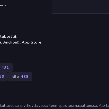
eella
)
tabletti),
, Android), App Store
1 431
16
Idle
488
ukuttavassa ja viihdyttävässä teemapuistosimulaattorissa. Aloit