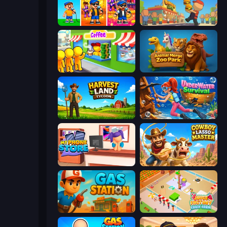
Music Band
Burger Life
Coffee Idle
Animal Merge Zoo Park
Harvest Land Tycoon
Underwater Survival
My Phone Store
Cowboy Lasso Master
Gas Station
Juice Factory - Fruit Farm