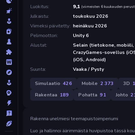
Luokitus
9,1
(
viimeisten 6 kuukauden perust
Julkaistu
toukokuu 2026
Viimeksi päivitetty
heinäkuu 2026
Pelimoottori
Unity 6
Alustat
Selain (tietokone, mobiili, 
CrazyGames-sovellus (iOS
(iOS, Android)
Suunta
Vaaka / Pysty
Simulaatio
426
Mobile
2 373
3D
Rakentaa
189
Pohatta
91
Johto
2
Rakenna unelmiesi teemapuistoimperiumi
Luo ja hallinnoi äärimmäistä huvipuistoa tässä ko