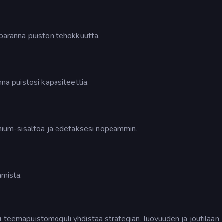
 paranna puiston tehokkuutta.
nna puistosi kapasiteettia.
remium-sisältöä ja edetäksesi nopeammin.
amista.
i teemapuistomoguli yhdistää strategian, luovuuden ja joutilaan