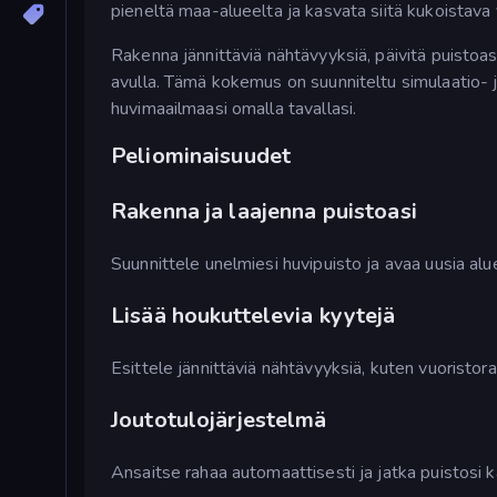
pieneltä maa-alueelta ja kasvata siitä kukoistava 
Rakenna jännittäviä nähtävyyksiä, päivitä puistoas
avulla. Tämä kokemus on suunniteltu simulaatio- j
huvimaailmaasi omalla tavallasi.
Peliominaisuudet
Rakenna ja laajenna puistoasi
Suunnittele unelmiesi huvipuisto ja avaa uusia alu
Lisää houkuttelevia kyytejä
Esittele jännittäviä nähtävyyksiä, kuten vuoristor
Joutotulojärjestelmä
Ansaitse rahaa automaattisesti ja jatka puistosi 