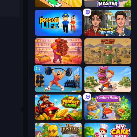
Doctor Hero
Trash Master
Prison Life
Life Simulator: Road to Riches
Candy Packing Store
Army Base Of America
Gym Boss
Donut Place
My Perfect Farm
Furniture Master: Idle Tycoon
a