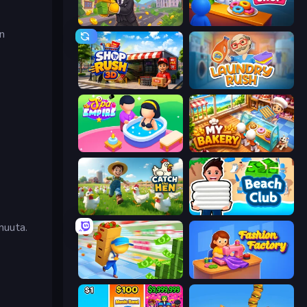
The Hustler
My Cake Shop
en
Shop Rush 3D
Laundry Rush
Spa Empire
My bakery
Catch the Hen
Beach Club
muuta.
Supermarket Empire
Fashion Factory