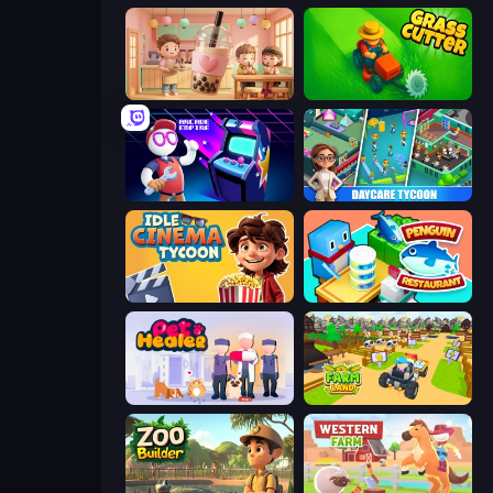
Boba Shop
Grass Cutter: Mowing Simulator
Arcade Empire
DayCare Tycoon
Idle Cinema Tycoon
Penguin Restaurant
Pet Healer - Vet Hospital
Farm Land 3D