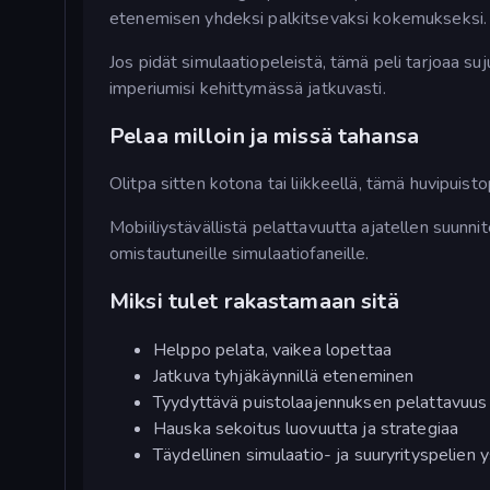
etenemisen yhdeksi palkitsevaksi kokemukseksi.
Jos pidät simulaatiopeleistä, tämä peli tarjoaa su
imperiumisi kehittymässä jatkuvasti.
Pelaa milloin ja missä tahansa
Olitpa sitten kotona tai liikkeellä, tämä huvipuis
Mobiiliystävällistä pelattavuutta ajatellen suunnite
omistautuneille simulaatiofaneille.
Miksi tulet rakastamaan sitä
Helppo pelata, vaikea lopettaa
Jatkuva tyhjäkäynnillä eteneminen
Tyydyttävä puistolaajennuksen pelattavuus
Hauska sekoitus luovuutta ja strategiaa
Täydellinen simulaatio- ja suuryrityspelien y