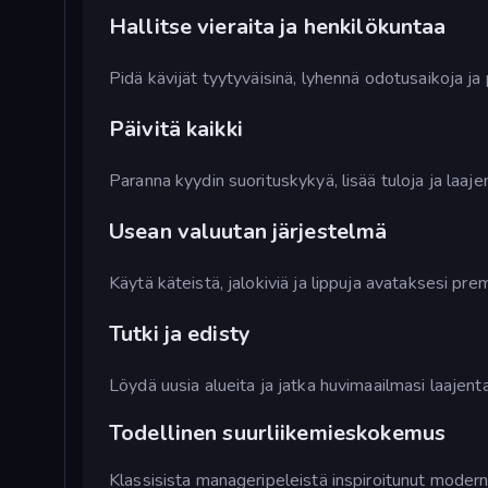
Hallitse vieraita ja henkilökuntaa
Pidä kävijät tyytyväisinä, lyhennä odotusaikoja ja
Päivitä kaikki
Paranna kyydin suorituskykyä, lisää tuloja ja laaje
Usean valuutan järjestelmä
Käytä käteistä, jalokiviä ja lippuja avataksesi p
Tutki ja edisty
Löydä uusia alueita ja jatka huvimaailmasi laajent
Todellinen suurliikemieskokemus
Klassisista manageripeleistä inspiroitunut modern