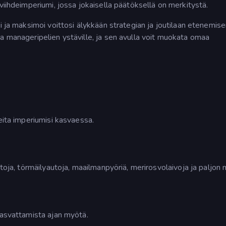
viihdeimperiumi, jossa jokaisella päätöksellä on merkitystä.
i ja maksimoi voittosi älykkään strategian ja joutilaan etenemis
a manageripelien ystäville, ja sen avulla voit muokata omaa
eita imperiumisi kasvaessa.
atoja, törmäilyautoja, maailmanpyöriä, merirosvolaivoja ja paljon 
kasvattamista ajan myötä.