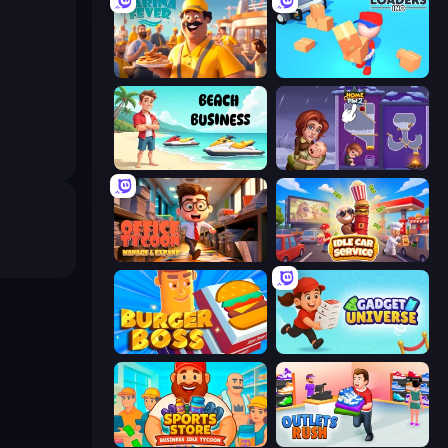
Marina Fever Tycoon
Loaders Inc
Beach Business
Home Pin 2
Office Tycoon: Expand & Manage
Idle Car Service: Tycoon
Burger Boss
Gadget Universe
Sports Store: Idle Business Tycoon
Outlets Rush