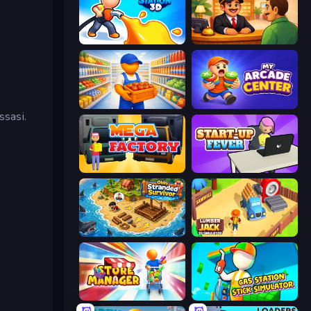
Gas Station 3D
Idle Hotel Empire Tycoon
Supermarket Manager
My Arcade Center
ssasi.
Mega Factory
StartUp Fever
Obby Stranded Survivor
Lumberjack 3D Simulator
Store Manager
Gas Station - Stick Simulator