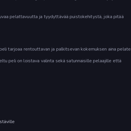
juvaa pelattavuutta ja tyydyttävää puistokehitystä, joka pitää
topeli tarjoaa rentouttavan ja palkitsevan kokemuksen aina pelate
ltu peli on loistava valinta sekä satunnaisille pelaajille että
stäville