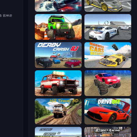
Xtreme City Drifting
Wrong Way
а вже
Offroad Life 3D
Crazy Stunt Cars Multiplayer
Derby Crash 4
Madness Cars Destroy
Offroad Masters Challenge
Monster Cars: Ultimate Simulator
Hill Travel 3D
DriveOff