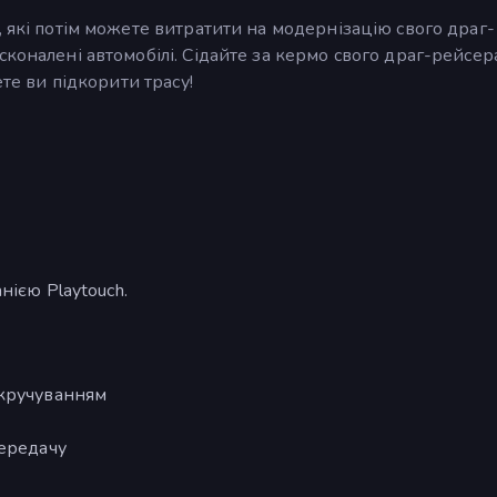
, які потім можете витратити на модернізацію свого драг-
сконалені автомобілі. Сідайте за кермо свого драг-рейсер
ете ви підкорити трасу!
нією Playtouch.
окручуванням
передачу