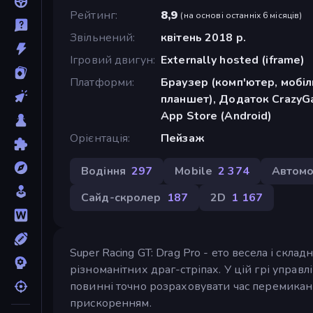
Рейтинг
8,9
(
на основі останніх 6 місяців
)
Звільнений
квітень 2018 р.
Ігровий двигун
Externally hosted (iframe)
Платформи
Браузер (комп'ютер, мобі
планшет), Додаток CrazyGa
App Store (Android)
Орієнтація
Пейзаж
Водіння
297
Mobile
2 374
Автомо
Сайд-скролер
187
2D
1 167
Super Racing GT: Drag Pro - ето весела і скла
різноманітних драг-стріпах. У цій грі управлі
повинні точно розраховувати час перемикан
прискоренням.