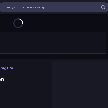
Drag Pro
ro