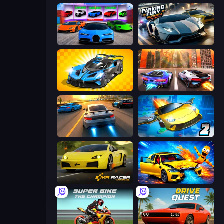
Case Simulator: Cars
Parking Fury 3D: Side Hustle
GT Cars Mega Ramps
Night City Racing
Asphalt Rush
Ultimate Flying Car 2
Mr. Racer - Car Racing
BMG: Ragdoll Playground