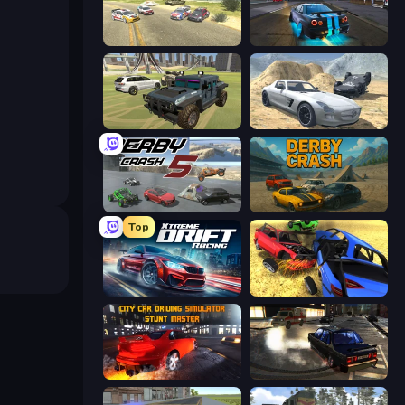
Derby Crash 3
Street Racing: Open World
4x4 Offroader
Derby Crash 2
Derby Crash 5
Derby Crash
Top
Xtreme DRIFT Racing
Car Crash Simulator Royale
City Car Driving Simulator: Stunt
City Classic Car Driving: 131