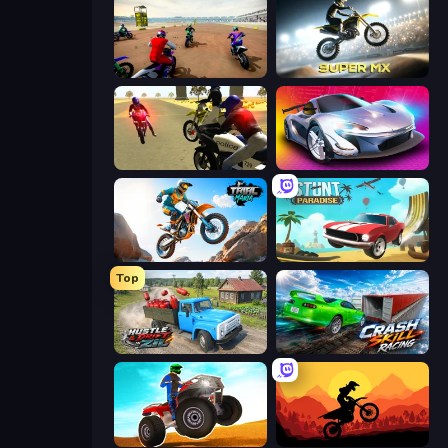
Super MX - The Champion
Super MX - Last Season
3D Moto Simulator 2
Grand Cyber City
Trial Mania
Stunt Paradise
Top
Hustle & Drift in ZIL
Crash Skill Racing
ATV Ultimate Offroad
Sunset Bike Racing