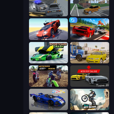
RCC City Racing
Obby: Car Crash Sandbox
Hyper Cars Ramp Crash
Racing: Online!
Sportcars Crash
Crazy Car Stunts
MotoCross Riders
Motor Sport Challenge Type R
Circuit Racing
Xtreme Moto Mayhem