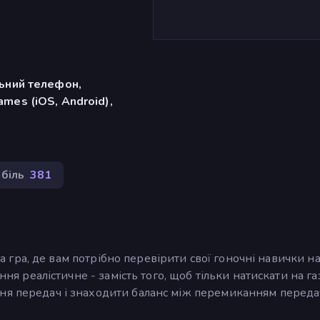
льний телефон,
mes (iOS, Android),
біль
381
дна гра, де вам потрібно перевірити свої гоночні навички н
ння реалістичне - замість того, щоб тільки натискати на га
ня передач і знаходити баланс між перемиканням передач