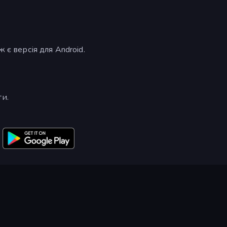
 є версія для Android.
ти.