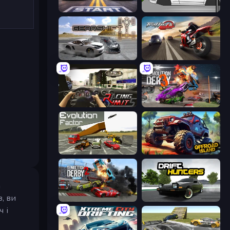
Street Racer 2
Drag Racer V2
Gearshift One
Traffic Rider
Racing Limits
Demolition Derby 3
Evolution Factor
Offroad Island
а
з, ви
Demolition Derby 2
Drift Hunters
 і