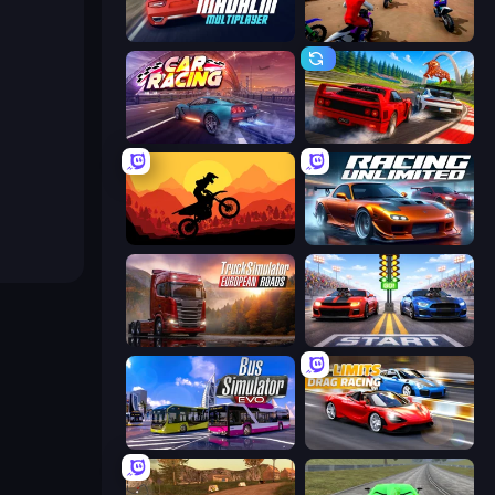
Madalin Cars Multiplayer
Super MX - The Champion
Car Games: Car Racing Game
Racing: Online!
Sunset Bike Racing
Racing Unlimited
Truck Simulator: European Roads
Street Racer 2
Bus Simulator: EVO
No Limits: Drag Racing