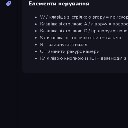
Елементи керування
W / клавіша зі стрілкою вгору = приско
Клавіша зі стрілкою A / ліворуч = повор
Клавіша зі стрілкою D / праворуч = пов
S / клавіша зі стрілкою вниз = гальмо
B = озирнутися назад
C = змінити ракурс камери
Клік лівою кнопкою миші = взаємодія з