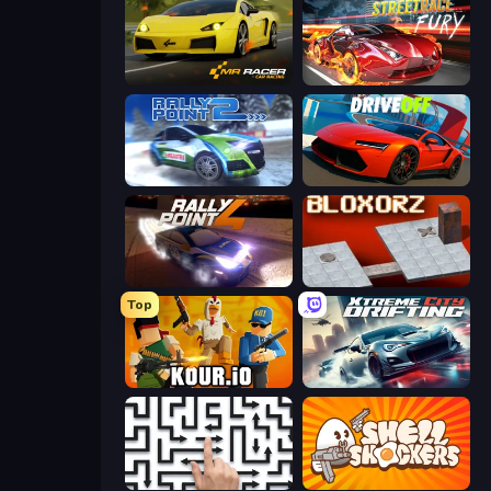
Mr. Racer - Car Racing
Street Race Fury
Rally Point 2
DriveOff
Rally Point 4
Bloxorz
Top
Kour.io
Xtreme City Drifting
Arrow Escape: Puzzle
Shell Shockers