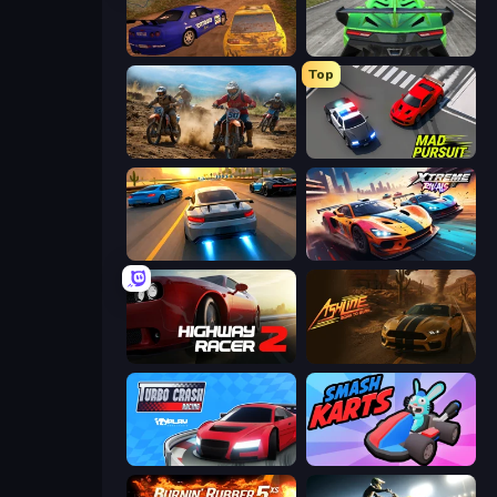
Dirt Rally Driver HD
Speed Racing Pro 2
Top
Motocross Dirt Bike Race Games
Mad Pursuit
Asphalt Rush
Xtreme Rivals: Car Racing
Highway Racer 2
Ashline Racing: Born To Burn
Turbo Crash
Smash Karts