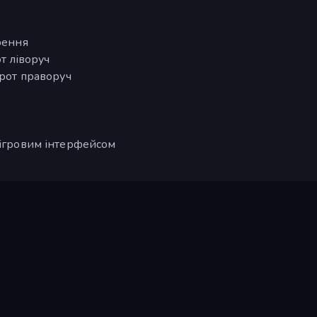
рення
от ліворуч
орот праворуч
 ігровим інтерфейсом