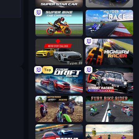
Super Star Car
Circuit Racing
Super Bike The Champion
MotoGP: Motocross Race
Motor Sport Challenge Type R
Highway Racer
Top
Xtreme DRIFT Racing
Street Racers Nitro Extreme
MotoCross Riders
Fury Bike Rider