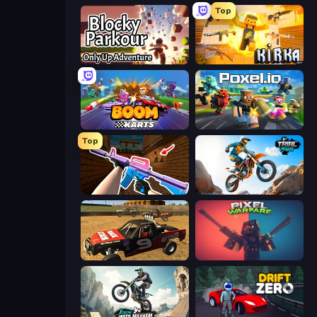
Top
Blocky Parkour: Only Up Adventure
Kirka.io
Boom Karts
Poxel.io
Top
KS Z
Trial Mania
Offroad Dirt Racing 3D
Pixel Warfare