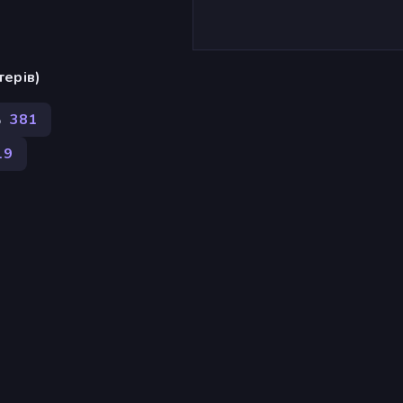
терів)
ь
381
19