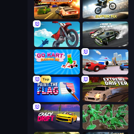
Burnin' Rubber 5 XS
Super MX - Last Season
Airborne Motocross
Drift Arena
Go Kart Racing 3D
DashCraft.io
Top
Paint the Flag
Extreme Drifter
Crazy Drift
Soldiers - Capture and Control!