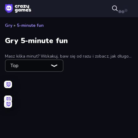
Gry
»
5-minute fun
Gry 5-minute fun
Masz kilka minut? Wskakuj, baw się od razu i zobacz, jak długo
zostaniesz.
Top
Holey.io Battle Royale
Count Masters: Stickman Games
Sky Riders
Bridge Race
Splotch!
Draw Climber
Pottery Master
Aquapark.io
Mafia Takedown
One Line
Stellar Swarm
Dalgona Candy Honeycomb Cookie
Screamals
Cozy Golf
Fish Orbit
Smash Badminton
Jetpack Jump
Teeth Runner