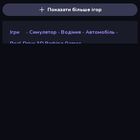
Показати більше ігор
Ігри
Симулятор
Водіння
Автомобіль
»
»
»
»
Real Drive 3D Parking Games
Real Drive 3D Parking
Games
Розробник
TapNation
Рейтинг
8,4
(
на основі останніх 6 місяців
)
Звільнений
квітень 2024 р.
Останнє оновлення
червень 2024 р.
Ігровий двигун
Unity 2022
Платформи
Браузер (комп'ютер,