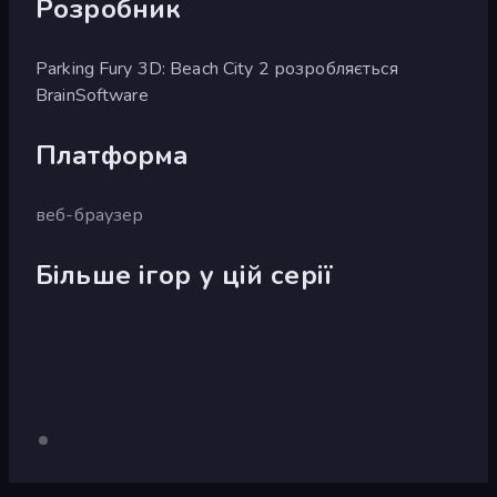
Розробник
Parking Fury 3D: Beach City 2 розробляється
BrainSoftware
Платформа
веб-браузер
Більше ігор у цій серії
Parking
Лише
Parking
робочий
Fury
Fury
стіл