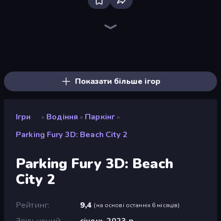
Bloxd.io
Ragdoll Archers
EvoWars.io
Piece of Cake: Merge and Bake
Veck.io
Racing Limits
Traffic Rider
Mahjongg Solitaire
Screw Out: Bolts and Nuts
Words of Wonders
Piles of Mahjong
Designville: Merge & Design
Miniblox
Space Waves
Stickman Clash
SkillWarz
Fortzone Battle Royale
Arrow Escape
Показати більше ігор
Ігри
Водіння
Паркінг
»
»
»
Parking Fury 3D: Beach City 2
Parking Fury 3D: Beach
City 2
Рейтинг
9,4
(
на основі останніх 6 місяців
)
Звільнений
січень 2023 р.