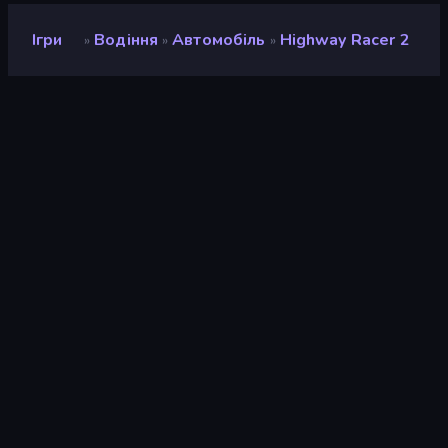
Ігри
Водіння
Автомобіль
Highway Racer 2
»
»
»
Highway Racer 2
Рейтинг
9,0
(
на основі останніх 6 місяців
)
Звільнений
березень 2023 р.
Ігровий двигун
Unity 2021
Платформи
Браузер (комп'ютер, мобільний
телефон, планшет), Додаток
CrazyGames (Android)
Орієнтація
Пейзаж
Водіння
122
Уникати
225
3D
850
Автомобіль
195
Гонки
53