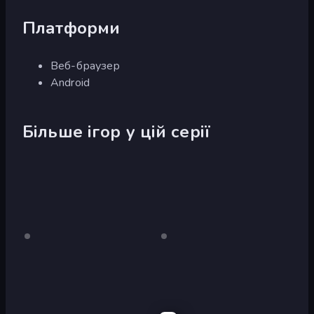
Платформи
Веб-браузер
Android
Більше ігор у цій серії
City
Лише
City
Лише
робочий
робочий
Car
Car
стіл
стіл
Driving
Driving
Simulator
Simulator
3