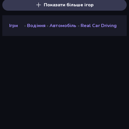
Показати більше ігор
Ігри
Водіння
Автомобіль
Real Car Driving
»
»
»
Real Car Driving
Розробник
BK Games
Рейтинг
8,9
(
на основі останніх 6 місяців
)
Звільнений
червень 2026 р.
Останнє оновлення
серпень 2026 р.
Ігровий двигун
Unity 2022
Платформи
Браузер (комп'ютер,
мобільний телефон,
планшет), Додаток
CrazyGames (iOS, Android),