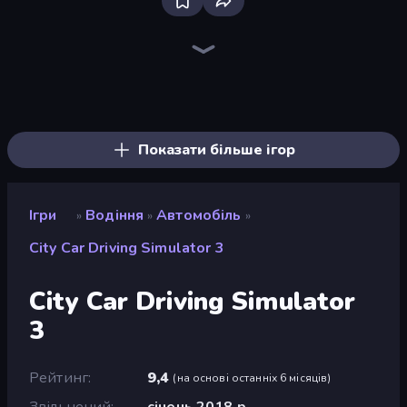
Bloxd.io
Ragdoll Archers
EvoWars.io
Piece of Cake: Merge and Bake
Veck.io
Traffic Rider
Racing Limits
Mahjongg Solitaire
Screw Out: Bolts and Nuts
Words of Wonders
Piles of Mahjong
Designville: Merge & Design
Space Waves
Miniblox
SkillWarz
Stickman Clash
Fortzone Battle Royale
Arrow Escape
Показати більше ігор
Ігри
Водіння
Автомобіль
»
»
»
City Car Driving Simulator 3
City Car Driving Simulator
3
Рейтинг
9,4
(
на основі останніх 6 місяців
)
Звільнений
січень 2018 р.