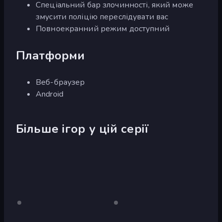
Спеціальний бар злочинності, який може
змусити поліцію переслідувати вас
Повноекранний режим доступний
Платформи
Веб-браузер
Android
Більше ігор у цій серії
City
Лише
City
Лише
робочий
робочий
Car
Car