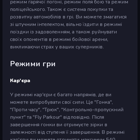
режим гарячої погоні, режим поля бою та режим
поліцейського. Також є система покупки та
розвитку автомобілів в грі. Ви можете змагатися
зі штучним інтелектом, вільно їздити в режимі
поїздки із задоволенням, а також руйнувати
своїх опонентів в режимі бойової арени,
викликаючи страх у ваших суперників.
Режими гри
Кар'єра
У режимі кар'єри є багато напрямів, де ви
можете випробувати свої сили. Це "Гонка",
"Проти часу", "Трюк", "Контрольно-пропускний
пункт" та "Fly Parkour" відповідно. Після
завершення гонки ви отримуєте зірки в
залежності від ступеня її завершення. В режимі
кар'єри ви можете отримати максимум 540