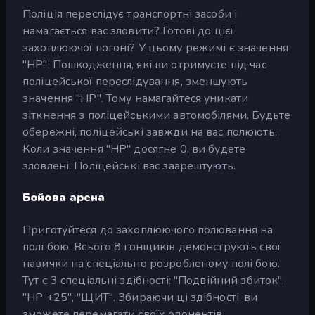
Поліція переслідує транспортні засоби і
намагається вас зловити? Готові до цієї
захоплюючої погоні? У цьому режимі є значення
"HP". Пошкодження, які ви отримуєте під час
поліцейської переслідування, зменшують
значення "HP". Тому намагайтеся уникати
зіткнення з поліцейськими автомобілями. Будьте
обережні, поліцейські завжди на вас полюють.
Коли значення "HP" досягне 0, ви будете
зловлені. Поліцейські вас заарештують.
Бойова арена
Приготуйтеся до захоплюючого полювання на
полі бою. Всього 8 гонщиків демонструють свої
навички на спеціально розробленому полі бою.
Тут є 3 спеціальні здібності: "Подвійний збиток",
"HP +25", "ЩИТ". Збираючи ці здібності, ви
зможете перемагати своїх опонентів.