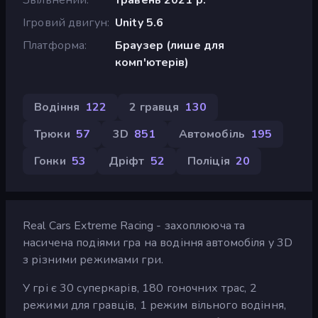
Ігровий двигун
Unity 5.6
Платформа
Браузер (лише для
комп'ютерів)
Водіння
122
2 гравця
130
Трюки
57
3D
851
Автомобіль
195
Гонки
53
Дріфт
52
Поліція
20
Real Cars Extreme Racing - захоплююча та
насичена подіями гра на водіння автомобіля у 3D
з різними режимами гри.
У грі є 30 суперкарів, 180 гоночних трас, 2
режими для гравців, 1 режим вільного водіння,