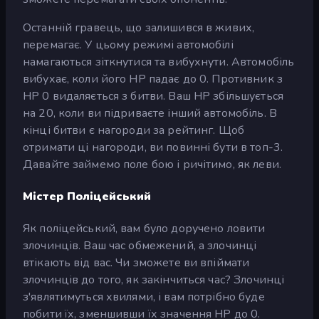
Останній гравець, що залишився в живих,
перемагає. У цьому режимі автомобілі
намагаються зіткнутися та вибухнути. Автомобіль
вибухає, коли його HP падає до 0. Противник з
HP 0 видаляється з битви. Ваш HP збільшується
на 20, коли ви підриваєте інший автомобіль. В
кінці битви є нагороди за рейтинг. Щоб
отримати ці нагороди, ви повинні бути в топ-3.
Давайте займемо поле бою і ричітимо, як леви.
Містер Поліцейський
Як поліцейський, вам було доручено ловити
злочинців. Ваш час обмежений, а злочинці
втікають від вас. Чи зможете ви впіймати
злочинців до того, як закінчиться час? Злочинці
з'являтимуться хвилями, і вам потрібно буде
побити їх, зменшивши їх значення HP до 0.