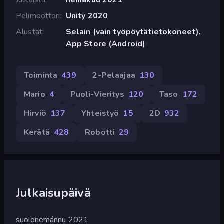
Pelimoottori
Unity 2020
Alustat
Selain (vain työpöytätietokoneet),
App Store (Android)
Toiminta
439
2-Pelaajaa
130
Mario
4
Puoli-Vieritys
120
Taso
172
Hirviö
137
Yhteistyö
15
2D
932
Kerätä
428
Robotti
29
Julkaisupäivä
suoidnemánnu 2021