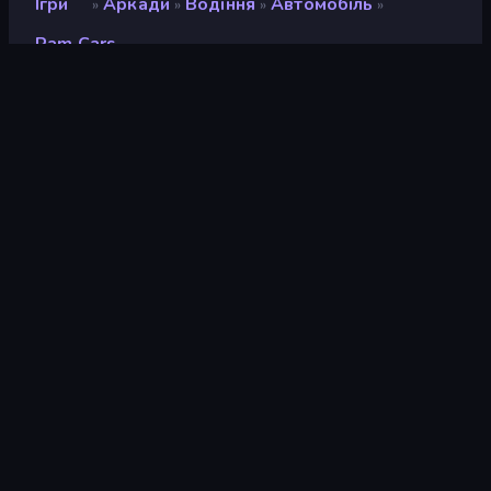
Ігри
Аркади
Водіння
Автомобіль
»
»
»
»
Ram Cars
Ram Cars
Розробник
Smart Raven Studio
Рейтинг
8,9
(
на основі останніх 6 місяців
)
Звільнений
вересень 2023 р.
Останнє оновлення
вересень 2023 р.
Ігровий двигун
Unity 2021
Платформи
Браузер (комп'ютер,
мобільний телефон,
планшет), Додаток
CrazyGames (Android), App
Store (Android)
Орієнтація
Пейзаж