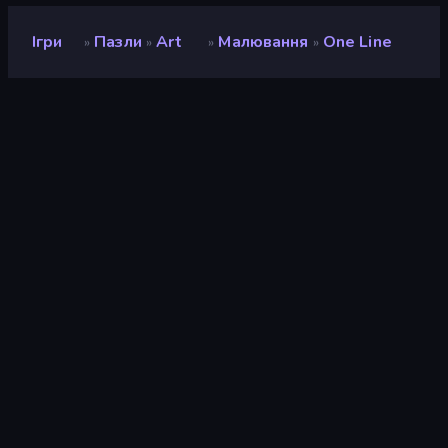
Ігри
Пазли
Art
Малювання
One Line
»
»
»
»
One Line
Розробник
playablefactory
Рейтинг
8,0
(
на основі останніх 6 місяців
)
Звільнений
вересень 2022 р.
Останнє оновлення
грудень 2025 р.
Ігровий двигун
HTML5
Платформи
Браузер (комп'ютер,
мобільний телефон,
планшет), Додаток
CrazyGames (iOS, Android)
Орієнтація
Портрет