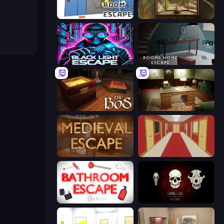
Vault Room Escape
TRACE
Black Light Escape
Rooms Home Escape
The Box of Secrets
Vintage Escape
Medieval Escape
Escape or Die 4
Bathroom Escape
Room Escape: Strange Case