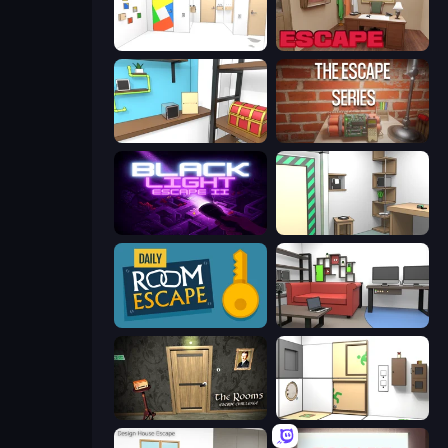
Mirror Room Escape
Escape or Die 3
Game Cafe Escape
Escape Series
Black Light Escape 2
Machine Room Escape
Daily Room Escape
Video Studio Escape
The Rooms: Escape Challenge
Puzzle Room Escape