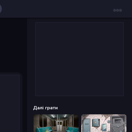
Далі грати