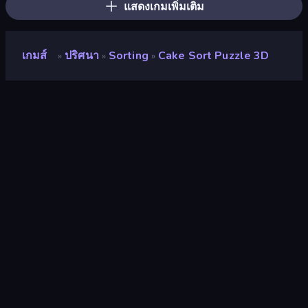
แสดงเกมเพิ่มเติม
เกมส์
ปริศนา
Sorting
Cake Sort Puzzle 3D
»
»
»
Cake Sort Puzzle 3D
คะแนน
7.8
(
อ้างอิงจากข้อมูล 6 เดือนที่ผ่านมา
)
ปล่อยแล้ว
กันยายน 2567
อัพเดทล่าสุด
มิถุนายน 2568
เอ็นจิ้นเกม
Unity 2022
แพลตฟอร์ม
เบราว์เซอร์ (เดสก์ท็อป มือถือ แท็บเล็ต),
App Store (iOS, Android)
ปฐมนิเทศ
ภาพเหมือน
ปริศนา
566
Sorting
46
Mobile
2,357