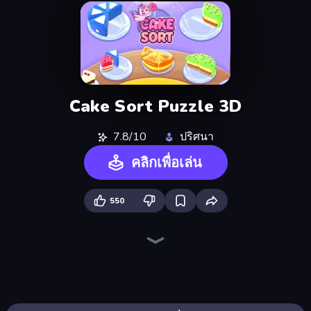
Cake Sort Puzzle 3D
7.8/10
ปริศนา
คลิกเพื่อเล่น
550
Goods Triple Match 3D
Piles of Mahjong
Sushi Puzzle
Yarn Fever! Unravel Puzzle
Pixel Blast
Skydom
Find Sort Match - Puzzle
Coffee Color Blocks
Hexa Sort
Car OUT! Jam Parking Puzzle
Piece of Cake: Merge and Bake
Tangle Master
Color Water Sort 3D
Tap 3D Wood Block Away
Arrow Escape
Screw Out: Bolts and Nuts
Mansion Tale: Merge Secrets
Skydom: Reforged