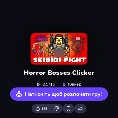
Horror Bosses Clicker
8,9/10
Клікер
Натисніть щоб розпочати гру!
135