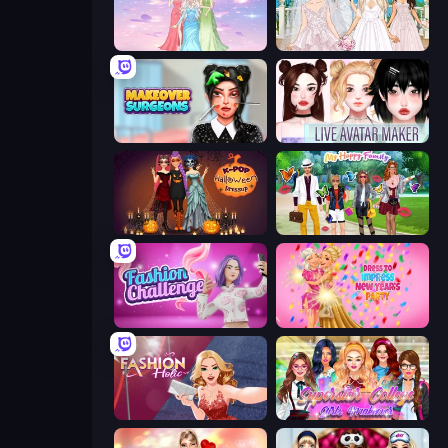
Tailor Stylist: Fashion Diary
Model Wedding
Makeover Surgeons
Live Avatar Maker: Girls
K-Pop Halloween Dress Up
Superstar Family Dress Up
Fashion Challenge: Catwalk Run
Dress To Impress: New Year's Party
Fashion Holic
Superstar College Girls Makeover