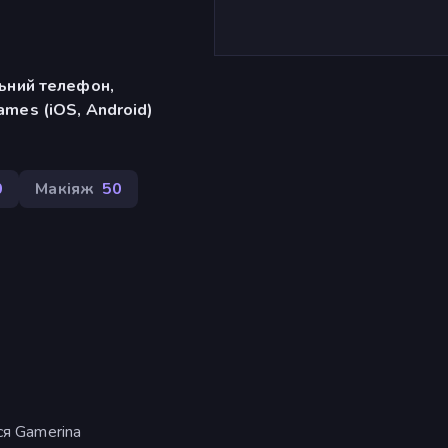
льний телефон,
mes (iOS, Android)
0
Макіяж
50
ся Gamerina