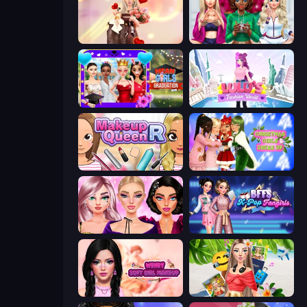
GRWM Date Night
BFFs Luxury Loungewear
Mean Girls Graduation Day
Lulu's Fashion World
Make Up Queen R
Christmas Girls Dress Up
New Year Makeup Trends
BFFs K-Pop Fangirls
Wendy Soft Girl Makeup
Travel with Me: ASMR Edition