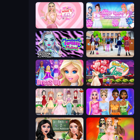
What's In My Bag
College Sport Team Makeover
Monsterella Fantasy Makeup
High School BFFs: Girls Team
Princess Dress Up
Harley Learns To Love
Anime Girls Dress Up Games
Monochrome Looks