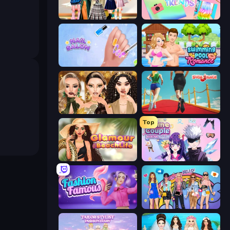
Back To School: Uniforms Edition
Holographic Trends
Nail Salon
Swimming Pool Romance
Autumn Glam Gala
Shoe Race
Top
Glamour Beach Life
Anime Couple: Avatar Maker
Fashion Famous
College Girls Team Makeover