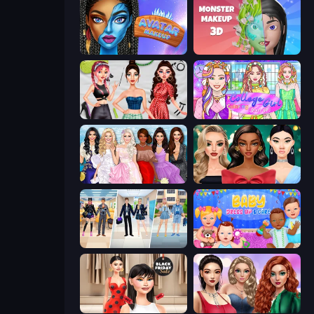
Avatar Make Up
Monster Makeup 3D
Brat Girl Summer
College Girl Coloring Dress Up
Model Dress Up Girl
New Year's Eve Makeup
College Girl & Boy Makeover
Baby Dress Up
Shopaholic Black Friday
Colored Denim Trends