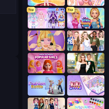
Royal Glow Princess Makeover
BFF Makeover - Spa & Dress Up
Top
Top
Idol Livestream: Fashion Game
ASMR Beauty Care
Extreme Makeover
Fashion Week 2025
High School Popular Girls
Valentine's Day Proposal
Fashion Battle
KiKi World