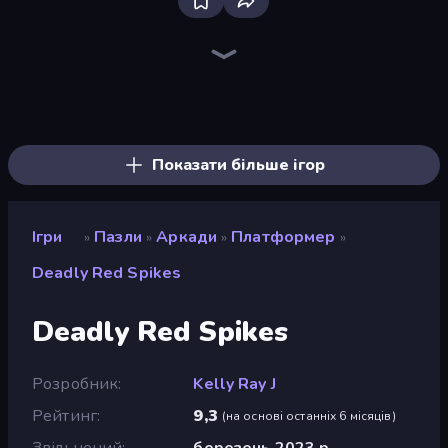
Bloxd.io
Ragdoll Archers
EvoWars.io
Veck.io
Piece of Cake: Merge and Bake
Racing Limits
Traffic Rider
Mahjongg Solitaire
Screw Out: Bolts and Nuts
Words of Wonders
Piles of Mahjong
Designville: Merge & Design
Miniblox
Space Waves
Stickman Clash
SkillWarz
Fortzone Battle Royale
Arrow Escape
Показати більше ігор
Ігри
Пазли
Аркади
Платформер
»
»
»
»
Deadly Red Spikes
Deadly Red Spikes
Розробник
Kelly Ray J
Рейтинг
9,3
(
на основі останніх 6 місяців
)
Звільнений
березень 2023 р.