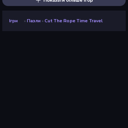
Показати більше ігор
Ігри
Пазли
Cut The Rope Time Travel
»
»
Cut the Rope Time Travel
Розробник
GamePix
Рейтинг
9,0
(
на основі останніх 6 місяців
)
Звільнений
червень 2015 р.
Ігровий двигун
Externally hosted (iframe)
Платформи
Браузер (комп'ютер, мобільний
телефон, планшет), Додаток
CrazyGames (iOS, Android)
Вікі-сторінки
Wikipedia
-
Fandom