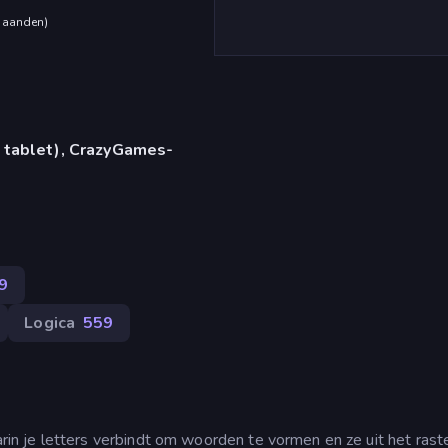
maanden
)
 tablet), CrazyGames-
9
Logica
559
 je letters verbindt om woorden te vormen en ze uit het rast