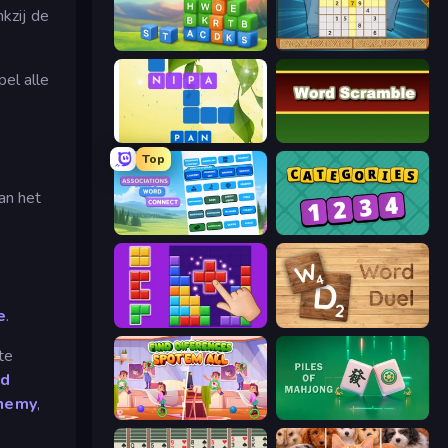
kzij de
Kitty Scramble: Word Stacks
Sudoku Online
pel alle
Crossword Connect
Word Scramble
Top
an het
Associations - Word Connect
Categories
e
.
BlockBuster Puzzle
Word Duel
te
d
chemy
,
Find Differences: Spot 'Em All
Piles of Mahjong