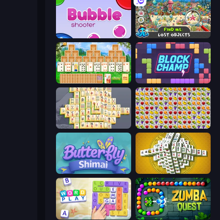
Bubble Shooter
Find Me: Lost Objects
Magic Towers Solitaire
Block Champ
Mahjong Online
Same Game Fruit Collapse
Butterfly Shimai
Mahjong Tower
Word Play
Zumba Quest