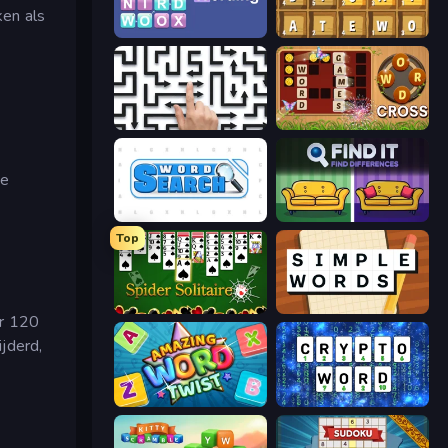
ken als
Wording
Waffle Words
Arrow Escape: Puzzle
Word Cross
te
Word Search
Find It - Find The Differences
Top
Spider Solitaire
Simple Words
ar 120
ijderd,
Amazing Word Twist
Cryptoword