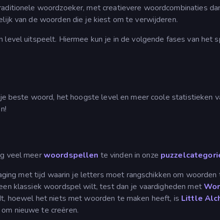
raditionele woordzoeker, met creatievere woordcombinaties dan
lijk van de woorden die je kiest om te verwijderen.
 level uitspeelt. Hiermee kun je in de volgende fases van het s
e je beste woord, het hoogste level en meer coole statistieken v
n!
nog veel meer
woordspellen
te vinden in onze
puzzelcategori
aging met tijd waarin je letters moet rangschikken om woorden 
 een klassiek woordspel wilt, test dan je vaardigheden met
Wor
udt, hoewel het niets met woorden te maken heeft, is
Little Al
 om nieuwe te creëren.