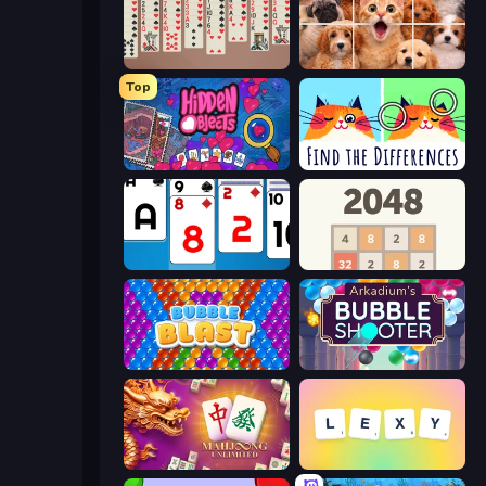
Spider Solitaire 2 Suits
Jigpic Solitaire
Top
Hidden Objects
Spotti: Find the Differences
Social Solitaire
2048
Bubble Blast
Arkadium's Bubble Shooter
Mahjong Unlimited
Lexy