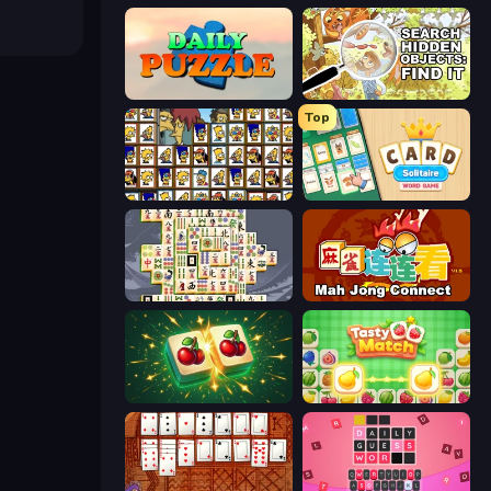
Daily Puzzle
Search Hidden Objects: Find Them
Top
Tiles of the Simpsons
Card Solitaire: Word Game
Mahjong Titans
Mahjong Connect (Legacy)
Mahjong Puzzle: Tile Match
Tasty Match: Mahjong Pairs