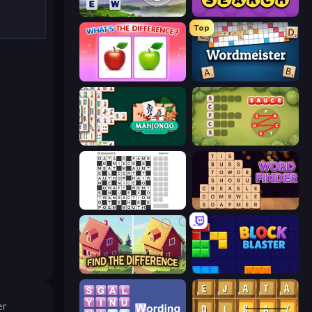
Words of Wonders
Daily Word Search
Top
What's The Difference?
Wordmeister
Mahjongg Solitaire
Crocword
Crossword
Word Finder
Find The Difference
Block Blaster
er