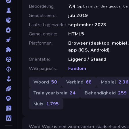
Beoordeling
7,4
(
op basis van de afgelopen 6 
Gepubliceerd
juli 2019
Laatst bijgewerkt
september 2023
Game-engine
HTML5
Platformen
Browser (desktop, mobiel,
app (iOS, Android)
Oriëntatie
Liggend / Staand
Wiki pagina's
Fandom
Woord
50
Verbind
68
Mobiel
2.36
Train your brain
24
Behendigheid
259
Muis
1.795
Word Wipe is een woordzoeker-raadselspel waarin