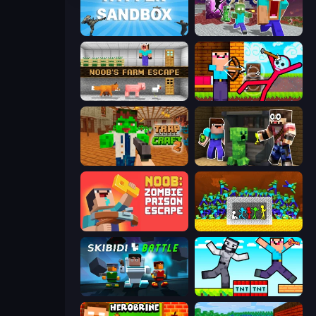
Hypper Sandbox
Monster School Herobrine Siren Head
Noob's Farm Escape
Noob Archer vs Stickman Zombie
Trap Craft 2
Noob Trolls Pro
Noob: Zombie Prison Escape
Stick Fighter vs Zombies
Skibidi Battle
Noob Gigachad: Parkour Tricks Challenge