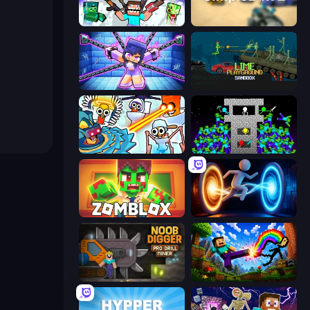
Mine Shooter 2: Noob vs Mobs
SimpleBox 2
Mini Mine
Lime Playground Sandbox
Toilets Worms Shooter
Stick Epic Fighter
Zomblox
Portal Escape
Noob Digger: Pro Drill Miner
Noob: Wall Crusher