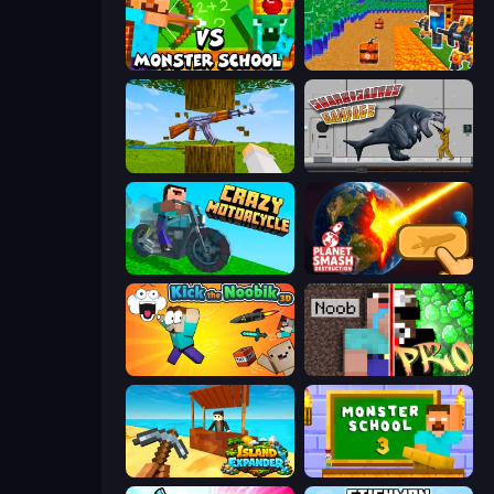
Herobrine vs Monster School
Noob Tower Defense
Mine Shooter 3D
Sharkosaurus Rampage
Crazy Motorcycle
Planet Smash Destruction
Kick the Noobik 3D
Noob vs Pro: Challenge
Island Expander
Monster School 3