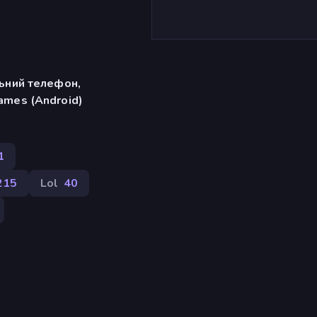
льний телефон,
ames (Android)
1
215
Lol
40