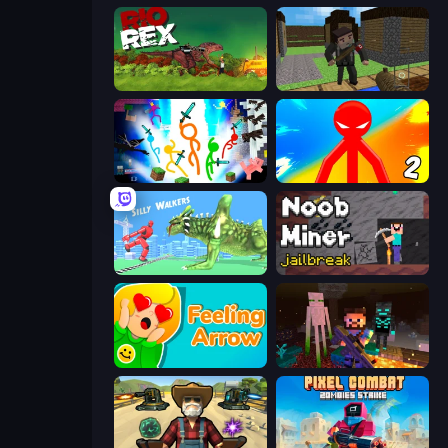
Rio Rex
Block Pixel Gun Apocalypse 3
Stickman Epic
Red Stickman vs Monster School 2
Silly Walkers
Noob Miner: Escape From Prison
Feeling Arrow
ZombieCraft