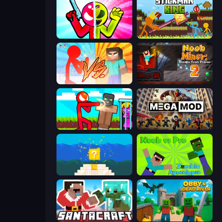
Stickman Zombie vs Stickman Hero
Stickman King
Red Stickman vs Monster School
Noob Miner 2: Escape From Prison
Stickman vs Villager: Save the Girl
MegamodGames
Noob vs Pro 4: Lucky Block
Noob vs Pro: Zombie Apocalypse
SantaCraft
Obby & Dead River