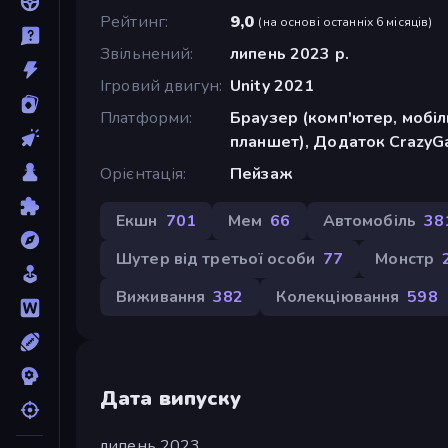
Рейтинг
9,0
(
на основі останніх 6 місяців
)
Звільнений
липень 2023 р.
Ігровий двигун
Unity 2021
Платформи
Браузер (комп'ютер, мобі
планшет), Додаток CrazyG
Орієнтація
Пейзаж
Екшн
701
Мем
66
Автомобіль
38
Шутер від третьої особи
77
Монстр
Виживання
382
Колекціювання
598
Дата випуску
липень 2023