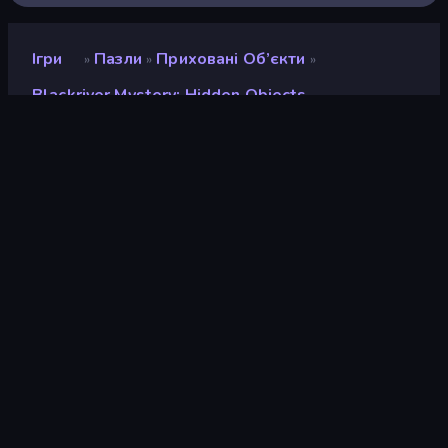
Ігри
Пазли
Приховані Об’єкти
»
»
»
Blackriver Mystery: Hidden Objects
Blackriver Mystery:
Hidden Objects
Розробник
Mirra Games
Рейтинг
7,6
(
на основі останніх 6 місяців
)
Звільнений
серпень 2024 р.
Останнє оновлення
серпень 2024 р.
Ігровий двигун
HTML5
Платформи
Браузер (комп'ютер,
мобільний телефон,
планшет), Додаток