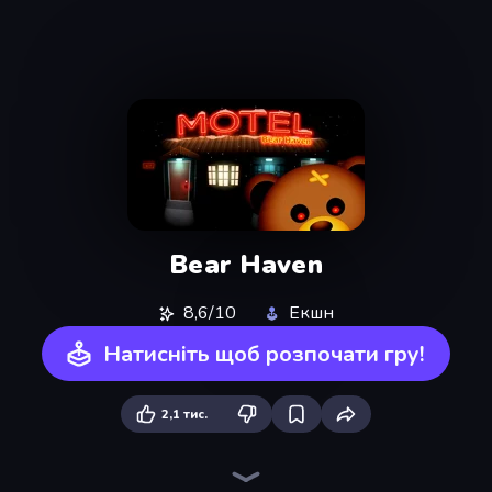
Bear Haven
8,6/10
Екшн
Натисніть щоб розпочати гру!
2,1 тис.