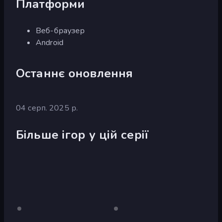
Платформи
Веб-браузер
Android
Останнє оновлення
04 серп. 2025 р.
Більше ігор у цій серії
Evil
Лише
Evil
Лише
робочий
робочий