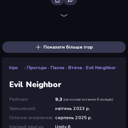
The Cat in Yellow
Horror Tale
Dig out of Prison
Horror Tale 2: Samantha
Antarctica 88
Horror Tale 3: The Witch
Schoolboy Escape: Runaway
Escape Room: Strange Case 2
Doors Castle
911: Cannibal
Schoolboy Escape 2
911: Prey
Iron Friend
Skinwalker
Cornfield
Sorcerers Refuge
Scary Horror Escape Room
The Dawn of Slenderman
Показати більше ігор
Ігри
Пригоди
Пазли
Втеча
Evil Neighbor
»
»
»
»
Evil Neighbor
Рейтинг
9,3
(
на основі останніх 6 місяців
)
Звільнений
квітень 2023 р.
Останнє оновлення
серпень 2025 р.
Ігровий двигун
Unity 6