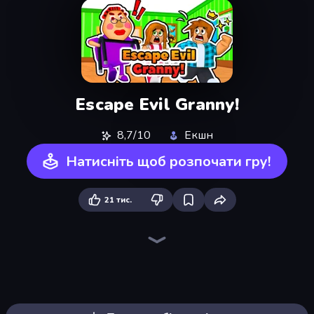
Escape Evil Granny!
8,7/10
Екшн
Натисніть щоб розпочати гру!
21 тис.
Escape From Pizzeria
Escape From Mr.Meawing's Prison!
Barry's Prison Escape!
Escape From School: Angry Teacher!
Escape From Baby Robby!
456 Guys
School Escape: Mr. MeanieHead!
Jump Guys
Mega Parkour: Obby Escape Run
Obby Parkour Race: Multiplayer
Obby Party Multiplayer
The Prank King
Cat and Granny
Prison Escape.io
Tung Tung Sahur: Obby Challenge
Digital Circus: Obby
Obby: Parkour with Ragdoll
Veck.io