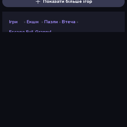
Показати більше ігор
Ігри
Екшн
Пазли
Втеча
»
»
»
»
Escape Evil Granny!
Escape Evil Granny!
Розробник
Multi Games
Рейтинг
8,7
(
на основі останніх 6 місяців
)
Звільнений
серпень 2025 р.
Останнє оновлення
травень 2026 р.
Ігровий двигун
Unity 2023
Платформи
Браузер (комп'ютер,
мобільний телефон,
планшет), Додаток