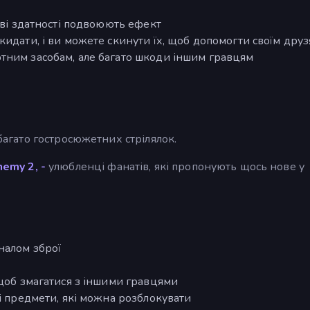
ові здатності подвоюють ефект
кидати, і ви можете скинути їх, щоб допомогти своїм дру
тним засобам, але багато шкоди іншим гравцям
багато гостросюжетних стрілялок.
hemy 2, -
улюбленці фанатів, які пропонують щось нове у
налом зброї
 щоб змагатися з іншими гравцями
ні предмети, які можна розблокувати