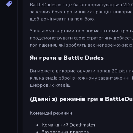
BattleDudes.io - це багатокористувацька 2D б
запеклих боях проти інших гравців, використ
щоб домінувати на полі бою.
З кількома картами та різноманітними ігро
продемонструвати свою стратегічну доблесть
поліпшення, які зроблять вас непереможною
Як грати в Battle Dudes
Ви можете використовувати понад 20 різних 
кілька видів зброї в кожному завантаженні
цифрових клавіш.
(Деякі з) режимів гри в BattleDu
Командні режими
Командний Deathmatch
Захоплення прапора