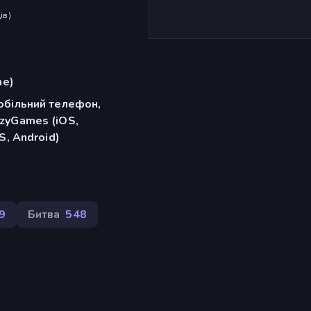
ів
)
me)
обільний телефон,
zyGames (iOS,
S, Android)
9
Битва
548