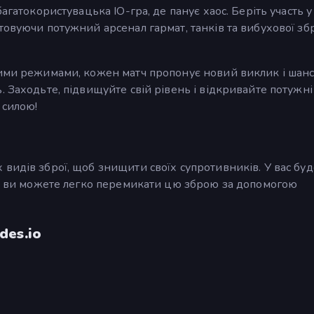
агатокористувацька IO-гра, де панує хаос. Беріть участь у
овуючи потужний арсенал гармат, танків та вибухової збр
вими режимами, кожен матч пропонує новий виклик і шан
. Заходьте, підвищуйте свій рівень і відкривайте потужні
 силою!
видів зброї, щоб знищити своїх супротивників. У вас буд
, і ви можете легко перемикати цю зброю за допомогою
des.io