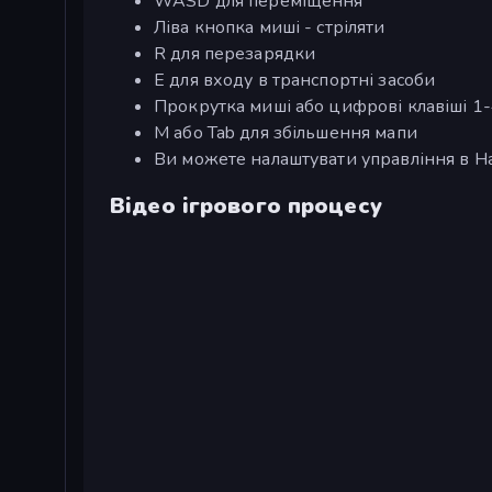
WASD для переміщення
Ліва кнопка миші - стріляти
R для перезарядки
E для входу в транспортні засоби
Прокрутка миші або цифрові клавіші 1
M або Tab для збільшення мапи
Ви можете налаштувати управління в Н
Відео ігрового процесу