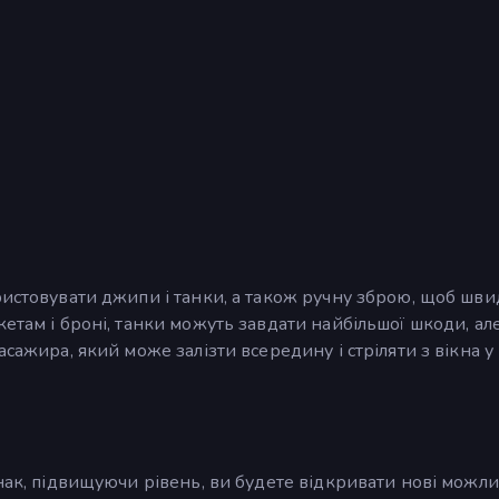
ристовувати джипи і танки, а також ручну зброю, щоб шв
етам і броні, танки можуть завдати найбільшої шкоди, ал
асажира, який може залізти всередину і стріляти з вікна у
нак, підвищуючи рівень, ви будете відкривати нові можли