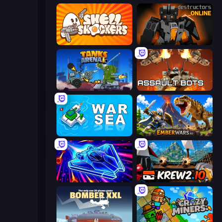
Shell Shockers
Destructors Online
Tanks Arena io: Craft & Combat
Assault Bots
War Sea
EmberWars.io
Stellar Swarm
Krew.io