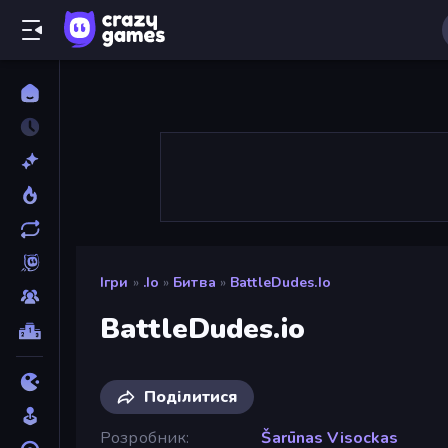
Ігри
»
.io
»
Битва
»
BattleDudes.io
BattleDudes.io
Поділитися
Розробник
Šarūnas Visockas