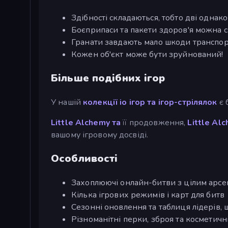
Здібності складаються, тобто дві однак
Боєприпаси та пакети здоров'я можна с
Гранати завдають мало шкоди транспор
Кожен об'єкт може бути зруйнований!
Більше подібних ігор
У нашій
колекції
io ігор та
ігор-стрілялок
є 
Little Alchemy та
її продовження,
Little Alc
вашому ігровому досвіді.
Особливості
Захоплюючі онлайн-битви з цілим арсе
Кілька ігрових режимів і карт для битв
Сезонні оновлення та таблиця лідерів,
Різноманітні перки, зброя та косметич