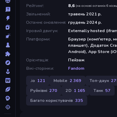
Рейтинг
8,6
(
на основі останніх 6 місяц
Звільнений
травень 2021 р.
Останнє оновлення
грудень 2024 р.
Ігровий двигун
Externally hosted (ifra
Платформи
Браузер (комп'ютер, м
планшет), Додаток Cra
Android), App Store (iO
Орієнтація
Пейзаж
Вікі-сторінки
Fandom
.io
121
Mobile
2 369
Топ-даун
27
Руйнівні
270
2D
1 165
Танк
57
Багато користувачів
335