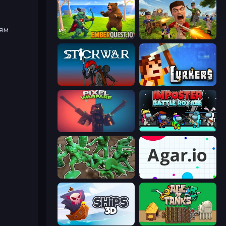
зям
EmberQuest.io
Redcoats.io
Stick War
Lurkers.io
Pixel Warfare
Imposter Battle Royale
Soldiers - Capture and Control!
Agar.io
Ships 3D
Age of Tanks Warriors: TD War