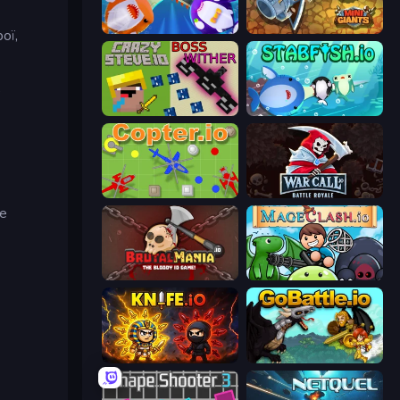
Stabfish 2
MiniGiants.io
ої,
с
CrazySteve.io
Stabfish.io
Copter.io
WarCall.io
е
BrutalMania.io (Brutal Mania)
Mageclash.io
Knife.io
GoBattle.io