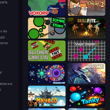
ов'я,
Voxorp
Senya and Oscar 2
и по
 до
ZombieStrike
Skillfite.io
уючи
SlitherCraft.io
Shape Shooter 2
у
BladeOrbit.io
Hyperspace: Quantum Fracture
пелюхи,
і
Mk48.io
Tanky.io