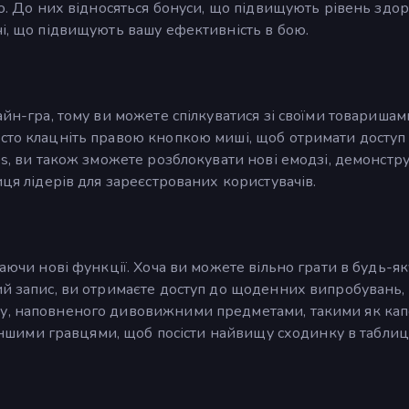
ою. До них відносяться бонуси, що підвищують рівень здор
чі, що підвищують вашу ефективність в бою.
айн-гра, тому ви можете спілкуватися зі своїми товаришам
осто клацніть правою кнопкою миші, щоб отримати доступ
des, ви також зможете розблокувати нові емодзі, демонстр
иця лідерів для зареєстрованих користувачів.
даючи нові функції. Хоча ви можете вільно грати в будь-як
ий запис, ви отримаєте доступ до щоденних випробувань,
ну, наповненого дивовижними предметами, такими як ка
з іншими гравцями, щоб посісти найвищу сходинку в таблиц