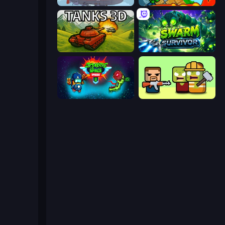
Bomber XXL
Crazy Miners
Tanks 3D
Swarm Survivor
Zombie Space Episode 2
Zombie Horde: Build & Survive