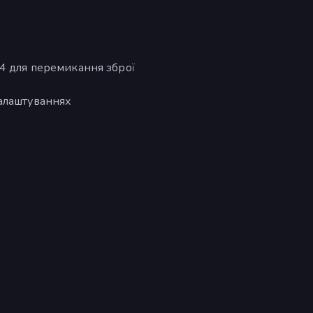
-4 для перемикання зброї
алаштуваннях