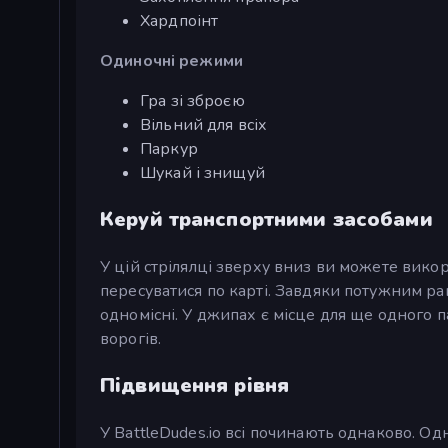
Хардпоінт
Одиночні режими
Гра зі зброєю
Вільний для всіх
Паркур
Шукай і знищуй
Керуй транспортними засобами
У цій стрілялці зверху вниз ви можете вико
пересуватися по карті. Завдяки потужним рак
одномісні. У джипах є місце для ще одного п
ворогів.
Підвищення рівня
У BattleDudes.io всі починають однаково. Од