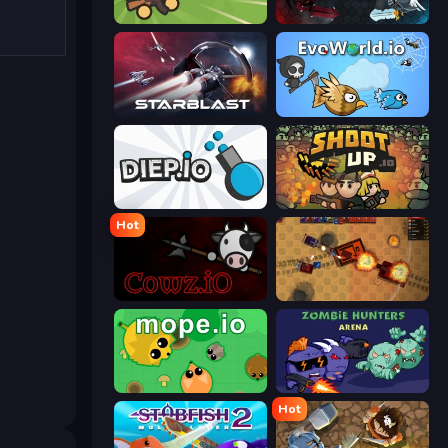
Survev.io
EvoWars.io
StarBlast
EvoWorld.io (FlyOrDie.io)
Diep.io
Shootup.io
Hot
cowz.io
Tanko.io
Mope.io
Zombie Hunters Online
Hot