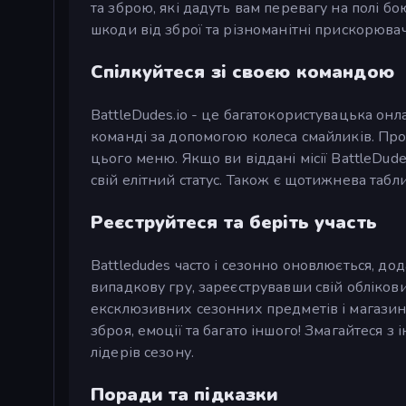
та зброю, які дадуть вам перевагу на полі б
шкоди від зброї та різноманітні прискорюва
Спілкуйтеся зі своєю командою
BattleDudes.io - це багатокористувацька онл
команді за допомогою колеса смайликів. Пр
цього меню. Якщо ви віддані місії BattleDu
свій елітний статус. Також є щотижнева табл
Реєструйтеся та беріть участь
Battledudes часто і сезонно оновлюється, до
випадкову гру, зареєструвавши свій обліков
ексклюзивних сезонних предметів і магази
зброя, емоції та багато іншого! Змагайтеся 
лідерів сезону.
Поради та підказки