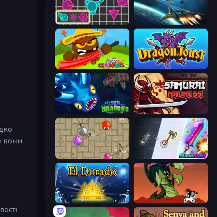
Shape Shooter 3
Netquel
Chompers.io
Dragon Joust (.io)
SeaDragons.io
Samurai Madness
идко
е вони
Balloons.io
BladeBlast.io
El Dorado Lite
Monster Impact
вості