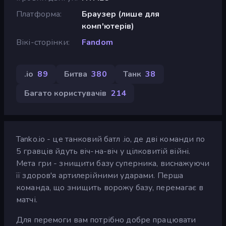
Платформа
Браузер (лише для
комп'ютерів)
Вікі-сторінки
Fandom
.io
89
Битва
380
Танк
38
Багато користувачів
214
Tanko.io - це танковий батл .io, де дві команди по
5 гравців йдуть віч-на-віч у цілковитій війні.
Мета гри - знищити базу суперника, виснажуючи
її здоров'я артилерійними ударами. Перша
команда, що знищить ворожу базу, перемагає в
матчі.
Для перемоги вам потрібно добре працювати