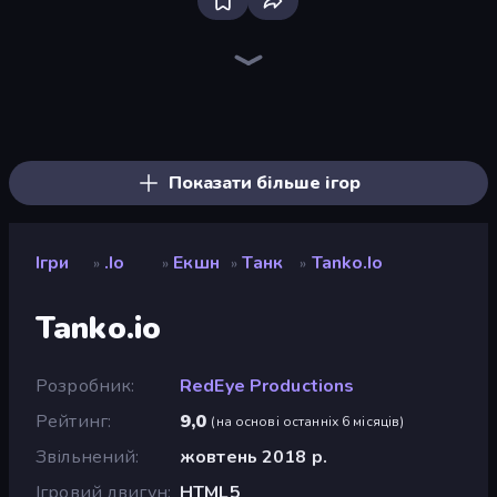
Bloxd.io
Ducklings
Aquapark.io
DuckPark.io
Boom Cell
Veck.io
Holey.io Battle Royale
TileMan.io
Cubes 2048.io
Gulper.io
Snake Clash.io
Worm Hunt
Worms.Zone
EpicBallz.io
Hexanaut.io
Digworm.io
Cubes 2048 Royale
Gold Rush Arena
Показати більше ігор
Ігри
.io
Екшн
Танк
Tanko.io
»
»
»
»
Tanko.io
Розробник
RedEye Productions
Рейтинг
9,0
(
на основі останніх 6 місяців
)
Звільнений
жовтень 2018 р.
Ігровий двигун
HTML5