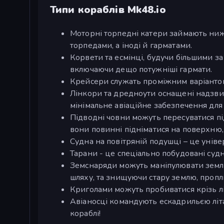
Типи кораблів Mk48.io
Моторні торпедні катери займають ниж
торпедами, а іноді й гарматами.
Корвети та есмінці, будучи більшими 
включаючи дещо потужніші гармати.
Крейсери служать проміжним варіантом
Лінкори та дредноути оснащені надзв
мінімальне авіаційне забезпечення для
Підводні човни можуть пересуватися пі
вони повинні підніматися на поверхню,
Судна на повітряній подушці – це універс
Тарани - це спеціально побудовані судн
Земснаряди можуть маніпулювати земле
шляху, та знищуючи стару землю, проп
Криголами можуть пробиватися крізь лі
Авіаносці командують ескадрильєю літа
кораблі!