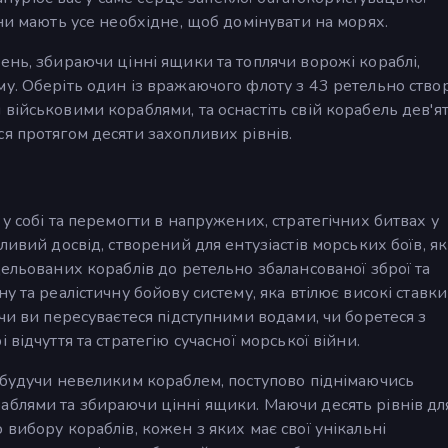
ни мають усе необхідне, щоб домінувати на морях.
ень, збираючи цінні ящики та топлячи ворожі кораблі,
му. Оберіть один із вражаючого флоту з 43 ретельно ств
військовими кораблями, та оснастіть свій корабель дев'я
я протягом десяти захопливих рівнів.
у собі та перемогти в напружених, стратегічних битвах у
ливий досвід, створений для ентузіастів морських боїв, як
дельованих кораблів до ретельно збалансованої зброї та
у та реалістичну бойову систему, яка втілює високі ставки
чи ви пересуваєтеся підступними водами, чи боретеся з
відчуття та стратегію сучасної морської війни.
 будучи невеликим кораблем, поступово піднімаючись
аблями та збираючи цінні ящики. Маючи десять рівнів дл
вибору кораблів, кожен з яких має свої унікальні