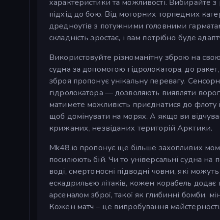
характеристики та можливості. Вибирайте з
підхід до бою. Від моторних торпедних кате
дредноутів з потужними головними гарматами
складність зростає, і вам потрібно буде ада
Використовуйте різноманітну зброю на свою 
судна за допомогою гідролокатора, до раке
зброя пропонує унікальну перевагу. Сенсорн
гідролокатора — дозволяють виявляти ворогі
матимете можливість приєднатися до флоту і
щоб домінувати на морях. А якщо ви відчува
крижаних, незвіданих територій Арктики.
Mk48.io пропонує ще більше захопливих моме
посилюють бій. Чи то універсальні судна на по
воді, смертоносні підводні човни, які можут
ескадрильєю літаків, кожен корабель додає г
арсеналом зброї, такої як глибинні бомби, м
Кожен матч – це випробування майстерності, 