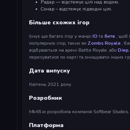
Радар — відстежує цілі над водою.
Сонар – відстежує підводні цілі.
Більше схожих ігор
Існує ще багато ігор у жанрі
IO
та
битв
, щоб 
популярних ігор, таких як
Zombs Royale
, ба
відбувається на арені Battle Royale, або
Diep.
пересуватися по карті та знищувати інших гр
Дата випуску
Квітень 2021 року
Розробник
Mk48.io розробила компанія Softbear Studios.
Платформа