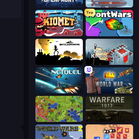
Openfront
Bomber XXL
Top
Kiomet
FrontWars.io
Battlecruisers
North Kingdom: Siege Castle
Netquel
King.io World War
Hex Empire
Warfare 1917