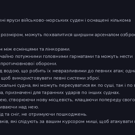
ні яруси військово-морських суден і оснащені кількома
за розміром, можуть похвалитися ширшим арсеналом озбро
 між есмінцями та лінкорами.
ичайно потужними головними гарматами та можуть нести
 протичовнової оборони.
д водою, що робить їх невразливими до певних атак; одн
 щоб використовувати певні системи зброї.
альні судна, які можуть пересуватися як по суші, так і по 
а, призначені для таранних ударів по інших суднах.
ю, створюючи нову місцевість, клацаючи попереду свого
ливаючи над нею.
д та сніг, не отримуючи пошкоджень.
ків, які слідують за вашим курсором миші, щоб атакувати