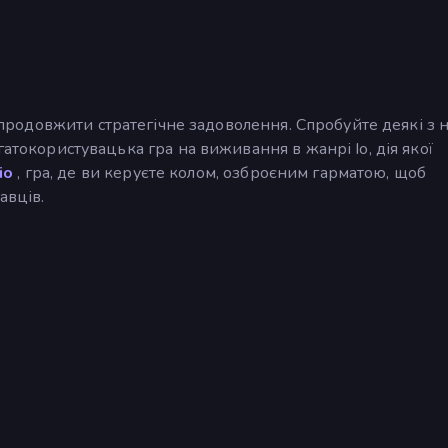
продовжити стратегічне задоволення. Спробуйте деякі з 
гатокористувацька гра на виживання в жанрі Io, дія якої
io
, гра, де ви керуєте колом, озброєним гарматою, щоб
авців.