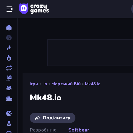
Ігри
»
.io
»
Морський Бій
»
Mk48.io
Mk48.io
Поділитися
Розробник
Softbear