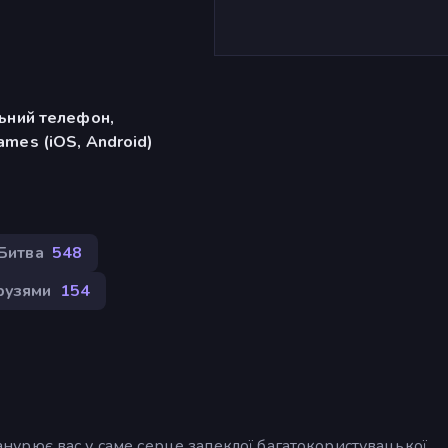
льний телефон,
mes (iOS, Android)
Битва
548
рузями
154
 занурює вас у саме серце запеклої багатокористувацької