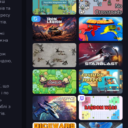
аш
ів та
Four Mini Kingdoms War
No Crossroads
гресу
тів.
жі
ожна
Iron Legion
World Conqueror
кож
андою,
Warfare 1944
StarBlast
, що
і по
Conq.io
Country Hopper
ь
блі з
ів.
Hyperspace: Quantum Fracture
Random Wars