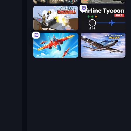
Aces of the Sky: Epic Dogfights
Tanks Battlefield: Desert
Plane Crash Ragdoll Simulator
Airline Tycoon Idle
Pilot Royale: Battlegrounds
Fighter Aircraft Pilot