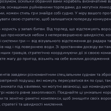
 розумом, оскільки обраний вами корабель визначатиме в
рів, оснащених руйнівними торпедами, до могутніх лінкор
, кожен стиль гри знайде собі судно. У міру вашого про
птувати свою стратегію, щоб залишатися попереду конкурен
користь у запалі битви. Від торпед, що відстежують воро
т, що проносяться небом з неперевершеною швидкістю, к
і системи гри — від візуального відстеження до радара та
в над і під поверхнею води. Зі зростанням досвіду ви та
нших гравців, стратегічно координуючи дії зі своєю ком
єте жагу до пригод, візьміть на себе виклик дослідження
нтів завдяки різноманітним спеціальним суднам та зброї
вітряній подушці, які можуть пересуватися як по суші, так 
ь зникати під хвилями, чи могутні авіаносці, що командуют
рі нового рівня захопливості. Поєднайте ці унікальні кора
іни та зенітно-ракетні комплекси, щоб знищити своїх ворог
стратегії та швидкості мислення.