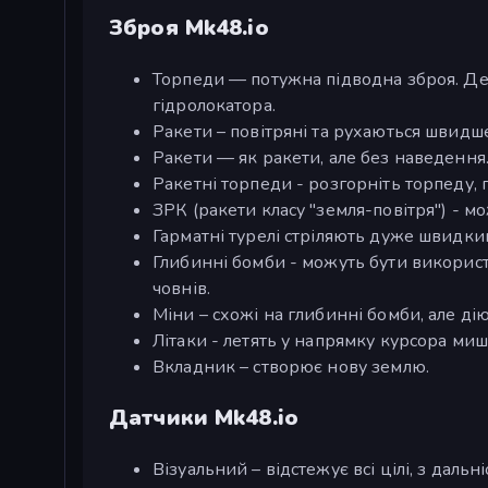
Зброя Mk48.io
Торпеди — потужна підводна зброя. Де
гідролокатора.
Ракети – повітряні та рухаються швидш
Ракети — як ракети, але без наведення
Ракетні торпеди - розгорніть торпеду,
ЗРК (ракети класу "земля-повітря") - мо
Гарматні турелі стріляють дуже швидки
Глибинні бомби - можуть бути викорис
човнів.
Міни – схожі на глибинні бомби, але ді
Літаки - летять у напрямку курсора миш
Вкладник – створює нову землю.
Датчики Mk48.io
Візуальний – відстежує всі цілі, з дальн