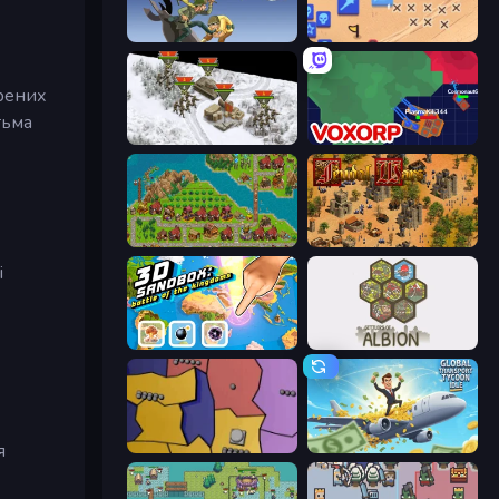
World Wars 2
Winter Falling: Price of Life
орених
тьма
1941 Frozen Front
Voxorp
City Idle
Feudal Wars
і
3D Sandbox: Battle of the Kingdoms
Settlers of Albion
Compact Conflict
Global Transport Tycoon Idle
я