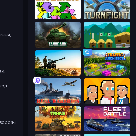
Dice Wars
Turnfight
єння,
Tankgank
A Castle for Trolls
ак,
Artillery Vs Tanks
Traffic Architect
воді.
Real Warships
President Simulator
 ворожі
Call of Tanks
Fleet Battle