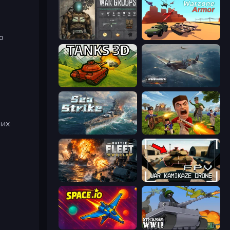
ю
War Groups
Warzone Armor
Tanks 3D
Dogfight
них
Sea Strike
Redcoats.io
Battle Fleet World
FPV War Kamikaze Drone
Space.io
Stickman WW2