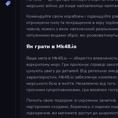
морської війни, де лише найзапекліші капіта
Командуйте своїм кораблем і підвищуйте рів
отримуючи силу та покращення в міру підйо
човнів, кожен з яких натхненний реальними 
потужними видами зброї, які розвиватимутьс
Як грати в Mk48.io
Ваша мета в Mk48.io — зберегти впевненість 
відкритому морі. Гра пропонує справді захоп
цінують увагу до деталей. Від ретельно змо
характеристик, Mk48.io забезпечує комплексн
морського бою в життя. Незалежно від того, 
грізними супротивниками, гра вловлює гострі 
Почніть свою подорож зі скромних зачатків,
кар'єрними сходами, борючись з іншими кор
підкорення, ви матимете доступ до широкого 