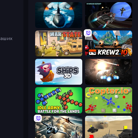
Ships Battlefield 3D
Starbase Gunship
наших
War State IO: Conquer Battles
Krew.io
Ships 3D
Space Battle
Idle Army: Battle for the Lands
Copter.io