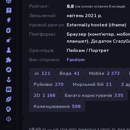
Рейтинг
8,8
(
на основі останніх 6 місяців
)
Звільнений
квітень 2021 р.
Ігровий двигун
Externally hosted (iframe)
Платформи
Браузер (комп'ютер, мобі
планшет), Додаток CrazyGa
Орієнтація
Пейзаж / Портрет
Вікі-сторінки
Fandom
.io
121
Вода
41
Mobile
2 373
Руйнівні
270
Морський бій
21
З д
2D
1 166
Багато користувачів
335
Колекціювання
598
Mk48.io — це гра про лінкори з серії Io, яка