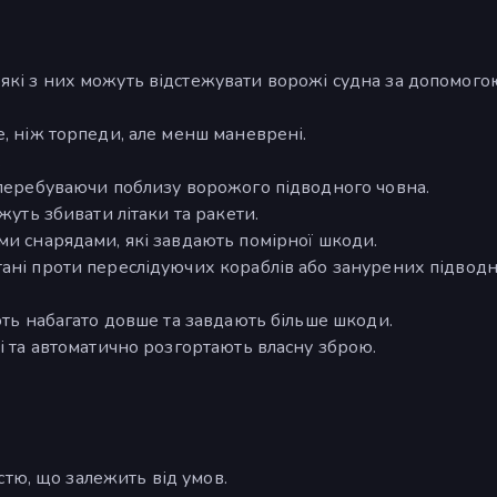
які з них можуть відстежувати ворожі судна за допомого
е, ніж торпеди, але менш маневрені.
.
 перебуваючи поблизу ворожого підводного човна.
жуть збивати літаки та ракети.
ми снарядами, які завдають помірної шкоди.
тані проти переслідуючих кораблів або занурених підвод
ють набагато довше та завдають більше шкоди.
і та автоматично розгортають власну зброю.
істю, що залежить від умов.