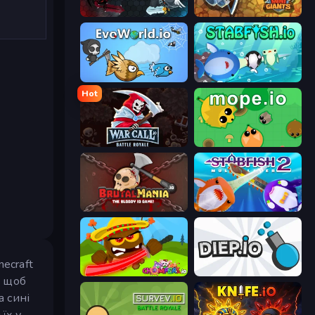
EvoWars.io
MiniGiants.io
EvoWorld.io (FlyOrDie.io)
Stabfish.io
Hot
WarCall.io
Mope.io
BrutalMania.io (Brutal Mania)
Stabfish 2
ecraft
Chompers.io
Diep.io
, щоб
а сині
їх у