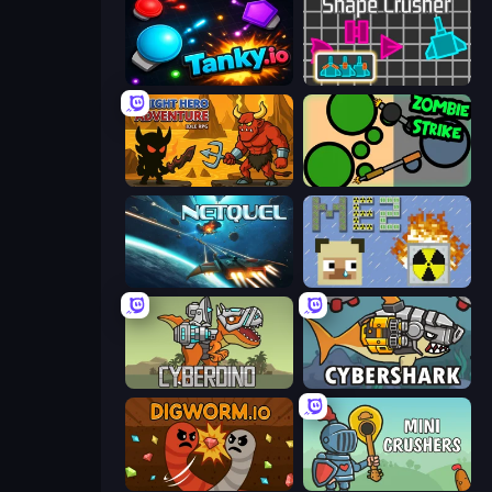
Tanky.io
Shape Crusher
Knight Hero Adventure Idle RPG
ZombieStrike
Netquel
MineEnergy2
CyberDino: T-Rex vs Robots
CyberShark
Digworm.io
Mini Crushers