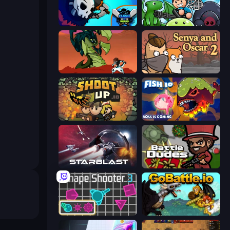
Clash of Skulls
Mageclash.io
Monster Impact
Senya and Oscar 2
Shootup.io
Fish IO
StarBlast
BattleDudes.io
Shape Shooter 3
GoBattle.io