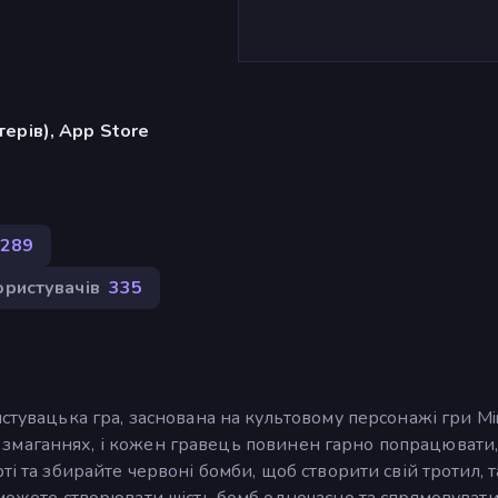
ерів), App Store
289
ористувачів
335
стувацька гра, заснована на культовому персонажі гри Min
ових змаганнях, і кожен гравець повинен гарно попрацювати
і та збирайте червоні бомби, щоб створити свій тротил, т
 можете створювати шість бомб одночасно та спрямовувати 