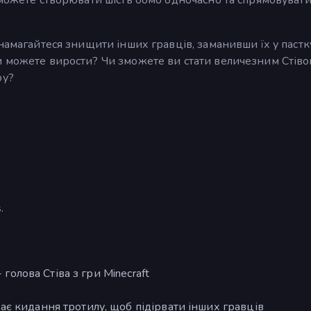
намагайтеся знищити інших гравців, заманивши їх у пастк
и можете вирости? Чи зможете ви стати величезним Стіво
ру?
.
 голова Стіва з гри Minecraft
є кидання тротилу, щоб підірвати інших гравців