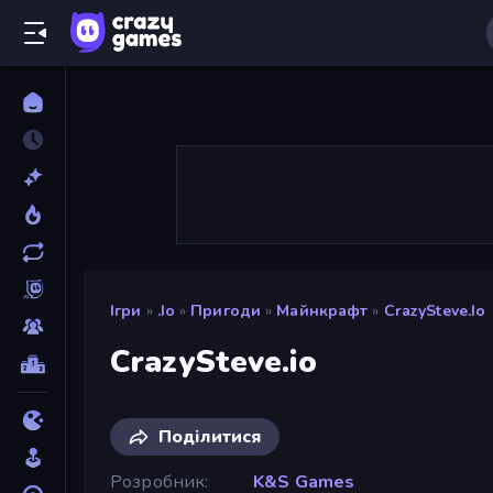
Ігри
»
.io
»
Пригоди
»
Майнкрафт
»
CrazySteve.io
CrazySteve.io
Поділитися
Розробник
K&S Games