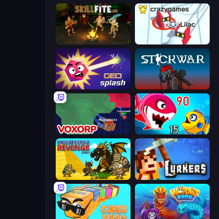
Skillfite.io
Snowball.io
GEOsplash
Stick War
Voxorp
Fish Eat Getting Big
Knight Hero 2 Revenge Idle RPG
Lurkers.io