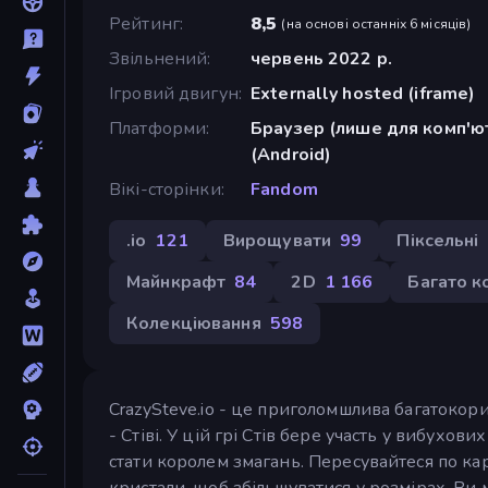
Рейтинг
8,5
(
на основі останніх 6 місяців
)
Звільнений
червень 2022 р.
Ігровий двигун
Externally hosted (iframe)
Платформи
Браузер (лише для комп'ют
(Android)
Вікі-сторінки
Fandom
.io
121
Вирощувати
99
Піксельні
Майнкрафт
84
2D
1 166
Багато к
Колекціювання
598
CrazySteve.io - це приголомшлива багатокори
- Стіві. У цій грі Стів бере участь у вибух
стати королем змагань. Пересувайтеся по карт
кристали, щоб збільшуватися у розмірах. Ви