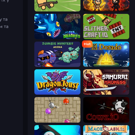
Survev.io
Knife.io
у та
м та
SeaDragons.io
SlitherCraft.io
Hot
Zombie Hunters Online
El Dorado Lite
Dragon Joust (.io)
Samurai Madness
Balloons.io
cowz.io