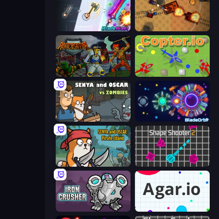
BladeBlast.io
Tanko.io
Adversator
Copter.io
Senya and Oscar vs Zombies
BladeOrbit.io
Senya and Oscar: Pirate Island
Shape Shooter 2
Iron Crusher
Agar.io