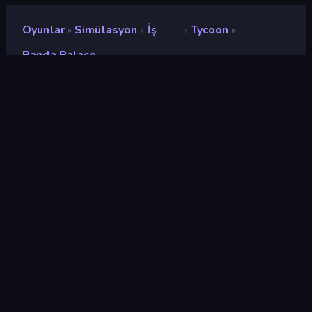
Oyunlar
Simülasyon
İş
Tycoon
»
»
»
»
Panda Palace
Panda Palace
Geliştirici
Kan
Değerlendirme
9,2
(
son 6 aya göre
)
Piyasaya sürülmüş
Nisan 2026
Son güncelleme
Nisan 2026
Oyun motoru
HTML5
Platformlar
Tarayıcı (masaüstü, mobil,
tablet), CrazyGames
Uygulaması (iOS, Android)
Oryantasyon
Manzara / Portre