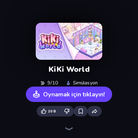
KiKi World
9/10
Simülasyon
Oynamak için tıklayın!
20 B