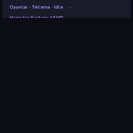
Oyunlar
Tıklama
Idle
»
»
»
Hamster Factory ASMR
Hamster Factory ASMR
Geliştirici
Blacktabb Games
Değerlendirme
9,0
(
son 6 aya göre
)
Piyasaya sürülmüş
Ağustos 2024
Son güncelleme
Ağustos 2024
Oyun motoru
Unity 2022
Platformlar
Tarayıcı (masaüstü, mobil,
tablet), CrazyGames
Uygulaması (iOS, Android)
Oryantasyon
Manzara