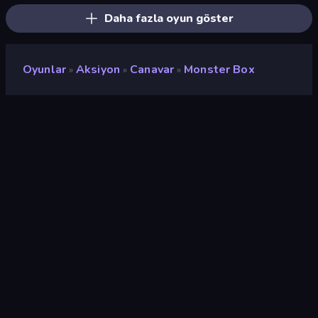
Daha fazla oyun göster
Oyunlar
Aksiyon
Canavar
Monster Box
»
»
»
Monster Box
Geliştirici
Yso Corp
Değerlendirme
9,2
(
son 6 aya göre
)
Piyasaya sürülmüş
Aralık 2022
Oyun motoru
Unity 2020
Platformlar
Tarayıcı (masaüstü, mobil,
tablet), CrazyGames
Uygulaması (Android), App
Store (iOS, Android)
Oryantasyon
Manzara