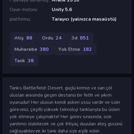
Oyun motoru
Unity 5.6
platformu
Tarayıcı (yalnızca masaüstü)
Atış
88
Ordu
24
3d
851
Muharebe
380
Yok Etme
182
Tank
38
Tanks Battlefield: Desert, güçlü kırmızı ve sarı çöl
ulusları arasında geçen destansı bir fetih ve yıkım
oyunudur! Her ulusun kendi askeri üssü vardır ve sizin
göreviniz, çeşitli yüksek teknoloji tanklarıyla bu üsleri
yok etmeye çalışmaktır! Her görev sırasında, size
yardımcı olabilecek ve çok ihtiyaç duyulan ateş gücünü
sağlayabilecek iki tank daha size eşlik eder.