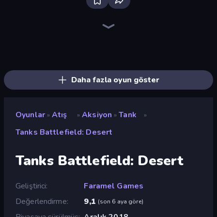
Bloxd.io
Ragdoll Archers
EvoWars.io
Veck.io
Piece of Cake: Merge and Bake
Racing Limits
Traffic Rider
Mahjongg Solitaire
Screw Out: Bolts and Nuts
Words of Wonders
Piles of Mahjong
Designville: Merge & Design
Miniblox
Space Waves
Stickman Clash
SkillWarz
Fortzone Battle Royale
Arrow Escape
Daha fazla oyun göster
Oyunlar
Atış
Aksiyon
Tank
»
»
»
»
Tanks Battlefield: Desert
Tanks Battlefield: Desert
Geliştirici
Faramel Games
Değerlendirme
9,1
(
son 6 aya göre
)
Piyasaya sürülmüş
Aralık 2018