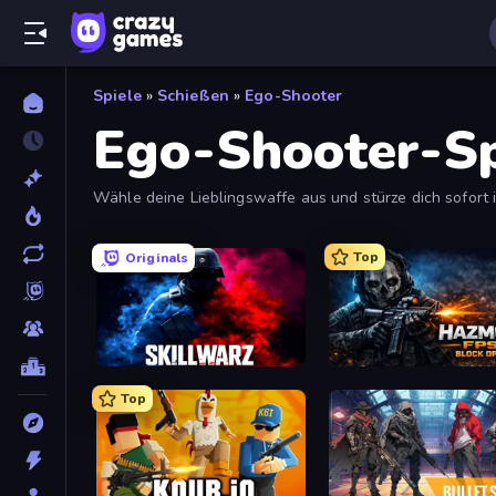
Spiele
»
Schießen
»
Ego-Shooter
Ego-Shooter-Sp
Wähle deine Lieblingswaffe aus und stürze dich sofort 
sortieren.
Top
Originals
SkillWarz
Hazmob FPS: Online Sho
Top