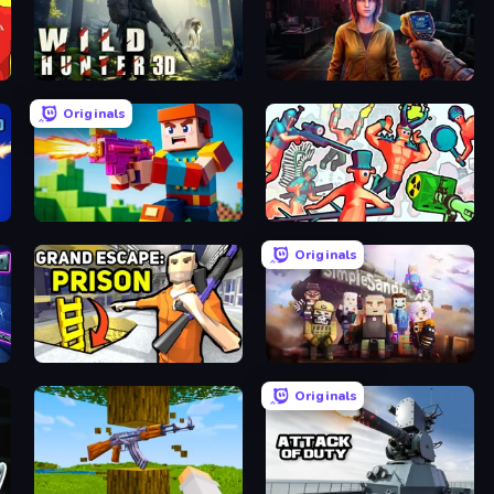
Wild Hunter 3D
Survival Zone Zombie Outbreak
Originals
Bit Gun.io
Funny Shooter 2
Originals
Grand Escape: Prison
Simple Sandbox 3
Originals