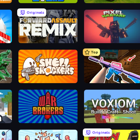
2v2.io
Tanks 3D
Originals
Forward Assault Remix
Pixel Warfare
Top
Soldiers - Capture and Control!
Shell Shockers
KS Z
War Brokers
Voxiom.io
Originals