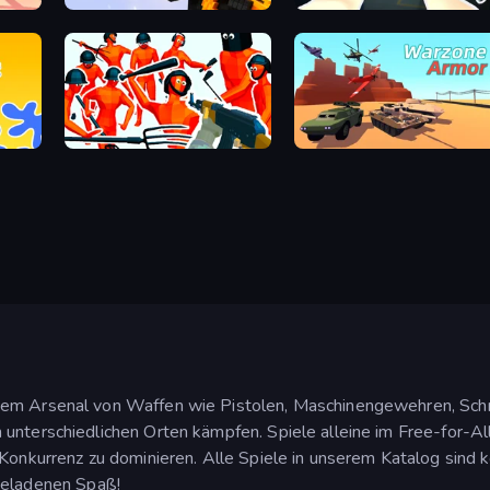
Pixel World
CS: Chaos Squad
Funny Shooter - Destroy All
Warzone Armor
em Arsenal von Waffen wie Pistolen, Maschinengewehren, Schro
unterschiedlichen Orten kämpfen. Spiele alleine im Free-for-All
 Konkurrenz zu dominieren. Alle Spiele in unserem Katalog sind
geladenen Spaß!