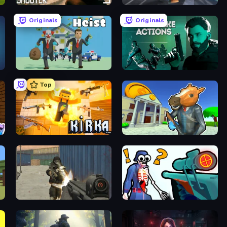
BodyCamera Shooter
Poxel.io
Originals
Originals
Bank Heist
Take Actions
Top
Kirka.io
Bank Robbery 3
Masked Forces
Sniper Shot: Bullet Time