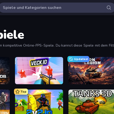
iele
in kompetitive Online-FPS-Spiele. Du kannst diese Spiele mit dem Fil
Updated
oter
Veck.io
Iron Legion
Top