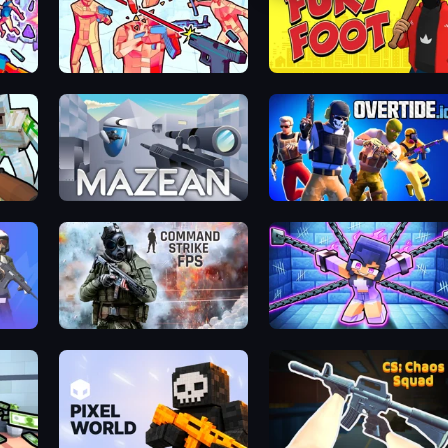
Time Shooter 2
Fury Foot
Mine Shooter: Save Your World
Mazean
Overtide.io
Command Strike FPS
Mini Mine