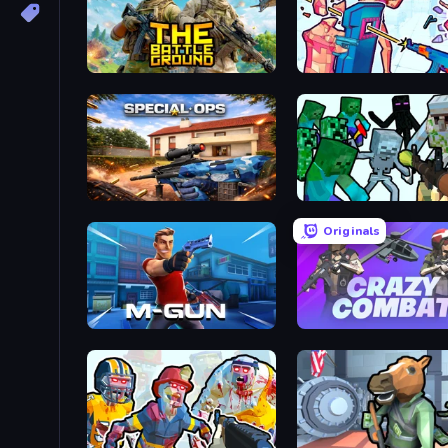
The Battleground
Time Shooter 3: SWAT
Special Ops: GO
Originals
Muscle Gun.IO
Crazy Combat