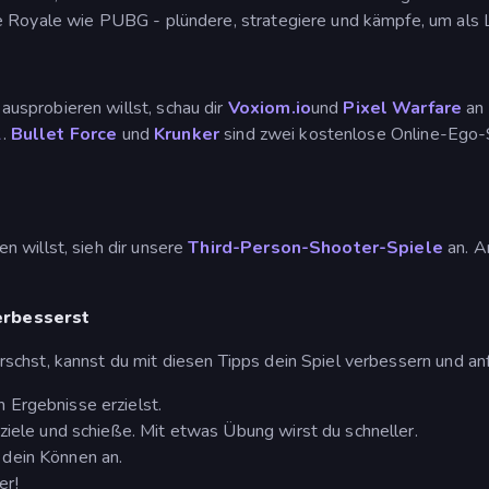
le Royale wie PUBG - plündere, strategiere und kämpfe, um als 
usprobieren willst, schau dir
Voxiom.io
und
Pixel Warfare
an 
2
.
Bullet Force
und
Krunker
sind zwei kostenlose Online-Ego-Sh
 willst, sieh dir unsere
Third-Person-Shooter-Spiele
an. A
erbesserst
hst, kannst du mit diesen Tipps dein Spiel verbessern und anfan
 Ergebnisse erzielst.
 ziele und schieße. Mit etwas Übung wirst du schneller.
 dein Können an.
er!