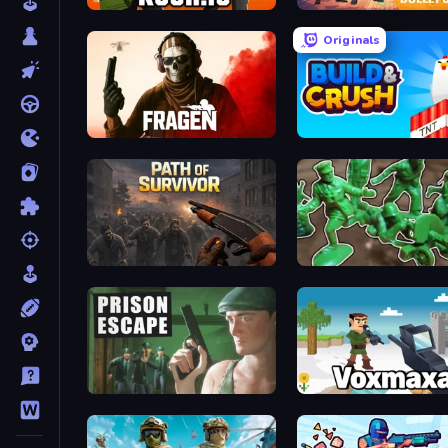
Kour.io
Bulletstorm
Originals
Fragen
Build and Crush
Path of Survivor
Prison Escape
Voxmaxa