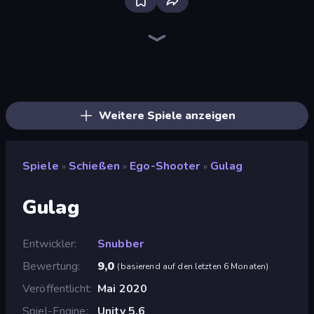
Bloxd.io
Ragdoll Archers
EvoWars.io
Veck.io
Piece of Cake: Merge and Bake
Racing Limits
Traffic Rider
Mahjongg Solitaire
Screw Out: Bolts and Nuts
Words of Wonders
Piles of Mahjong
Stickman Clash
Miniblox
Designville: Merge & Design
Space Waves
SkillWarz
Fortzone Battle Royale
Arrow Escape
Weitere Spiele anzeigen
Spiele
Schießen
Ego-Shooter
Gulag
»
»
»
Gulag
Entwickler
Snubber
Bewertung
9,0
(
basierend auf den letzten 6 Monaten
)
Veröffentlicht
Mai 2020
Spiel-Engine
Unity 5.6