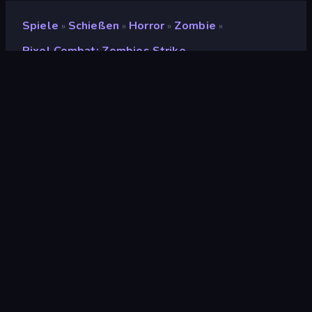
Spiele
Schießen
Horror
Zombie
»
»
»
»
Pixel Combat: Zombies Strike
Pixel Combat: Zombies
Strike
Entwickler
Mirra Games
Bewertung
(
basierend auf den letzten 6
8,9
Monaten
)
Veröffentlicht
Mai 2025
Letzte Aktualisierung
Mai 2025
Spiel-Engine
HTML5
Plattformen
Browser (Desktop,
Mobilgerät, Tablet), App
Store (Android)