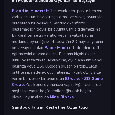
En Popüler Sandbox Oyunları ile Başlayın
Bloxd.io
,
Minecraft
'tan esinlenen, parkur benzeri
zorlukları kum havuzu inşa etme ve savaş oyunuyla
birleştiren bir oyundur. Sandbox keşfinize
başlamak için böyle bir oyunla yanlış gidemezsiniz.
Bir karakter seçip yaratıcı veya hayatta kalma
modunda oynadığınız Minecraft'ın 2D hayran yapımı
bir versiyonu olan
Paper Minecraft
ile Minecraft
eğlencesini devam ettirin. Bunların hiçbiri özgür
ruhlu oyun tarzınıza uymuyorsa, oyun alanınızı kendi
başınıza veya 150 ülkeden oluşan bir toplulukla
birlikte inşa ederek oyun alanınızın kontrolünü size
veren benzersiz bir oyun olan
Struckd - 3D Game
Creator
'da kendi oyununuzu yapın. Eğer bunlardan
hoşlanıyorsanız keşfedebileceğiniz bir başka
pikselli oyun alanı da
Mine Blocks
.
Sandbox Tarzını Keşfetme Özgürlüğü