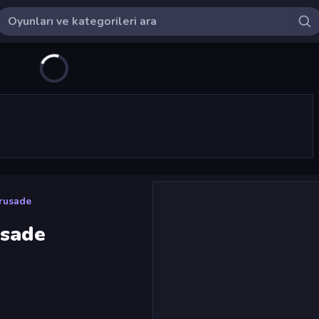
rusade
usade