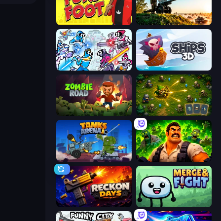
Fury Foot
Artillery Vs Tanks
Space Wars Battleground
Ships 3D
Zombie Road
Tiny Ranger
Tanks Arena io: Craft & Combat
Zombie Lab Escape
Reckon Days
Merge & Fight