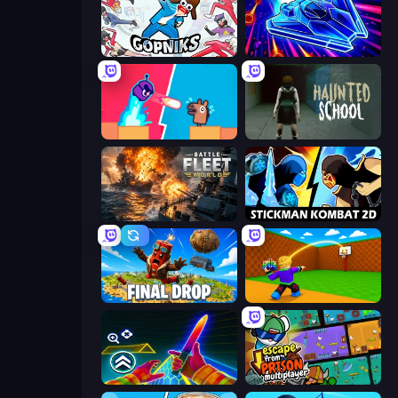
Funny City: Gopniks
Stellar Swarm
Boom Slingers ReBoom
Haunted School
Battle Fleet World
Stickman Kombat 2D
Final Drop
Throw a Lucky Block
Surf GO Parkour
Escape From Prison Multiplayer