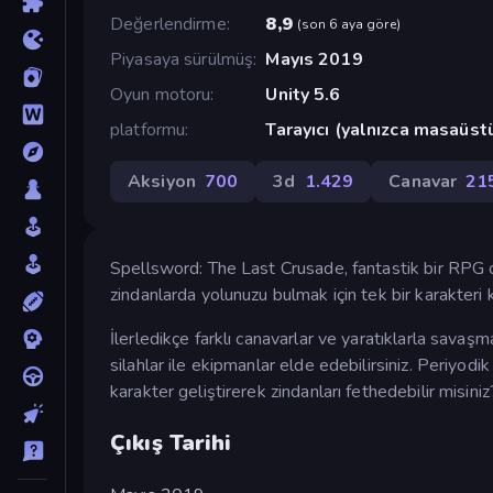
Değerlendirme
8,9
(
son 6 aya göre
)
Piyasaya sürülmüş
Mayıs 2019
Oyun motoru
Unity 5.6
platformu
Tarayıcı (yalnızca masaüst
Aksiyon
700
3d
1.429
Canavar
21
Spellsword: The Last Crusade, fantastik bir RPG oy
zindanlarda yolunuzu bulmak için tek bir karakteri 
İlerledikçe farklı canavarlar ve yaratıklarla sava
silahlar ile ekipmanlar elde edebilirsiniz. Periyodi
karakter geliştirerek zindanları fethedebilir misiniz
Çıkış Tarihi