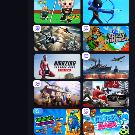
Brainrot Arena Online
Archers Random
Aces of the Sky: Epic Dogfights
Crazy Miners
Amazing Strange Rope Police
Real Warships
Simple Sandbox 3
Grand Action Simulator: New York
Ultimate Evolution
Goober Dash