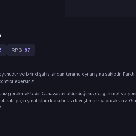
ü)
5
RPG
87
unudur ve birinci şahıs zindan tarama oynanışına sahiptir. Farklı
kontrol edersiniz.
şmanız gerekmektedir. Canavarları öldürdüğünüzde, ganimet ve yen
k olarak güçlü yaratıklara karşı boss dövüşleri de yapacaksınız. Güç
?