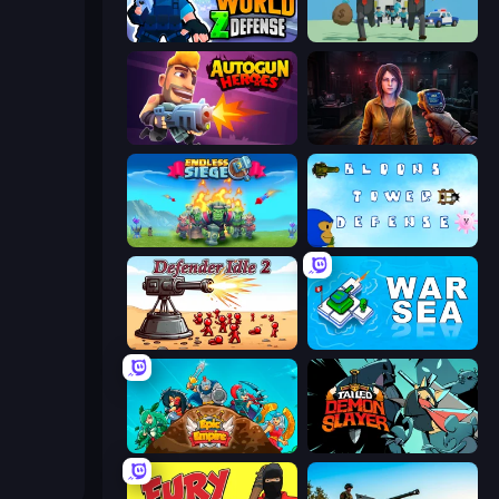
World Z Defense - Zombie Defense
Bank Heist
Autogun Heroes
Survival Zone Zombie Outbreak
Endless Siege
Bloons Tower Defense 3
Defender Idle 2
War Sea
Epic Empire: Tower Defense
Tailed Demon Slayer