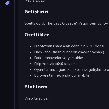
Mayıs 2019
Geliştirici
Spellsword: The Last Crusade'i Yegor Semyonov y
Özellikler
Diablo'dan ilham alan derin bir RPG öğesi
Hack-and-slash dungeon crawler oynanışı
Farklı canavarlar ve yaratıklar
Ekipman ve büyü sistemi
Oyun tarzınıza göre karakterinizi geliştirme 
Bu oyun tam ekranda oynanabilir
Platform
Web tarayıcısı