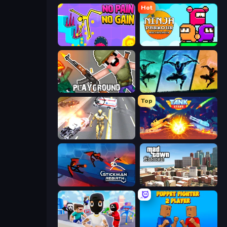
Hot
No Pain No Gain - Ragdoll Sandbox
Ninja Parkour Multiplayer
Playground
Shadow Ninja Revenge
Top
Super Crime Steel War Hero
Tank Stars
Stickman Rebirth
Mad Town Andreas: Mafia Storie