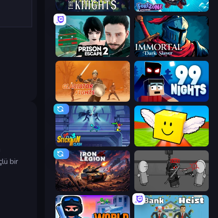
War the Knights
Fortzone Battle Royale
Prison Escape 2
Immortal: Dark Slayer
Gladiator Fights
99 Nights (Bloxd.io)
Stickman Clash
Lucky Brainrot Blocks Online
i
lü bir
Iron Legion
Madness Project Nexus