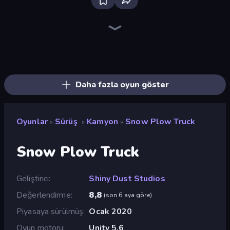
Real Car Driving
Racing Limits
Drive Quest
Decorate My BMW M5
Racing: Online!
Deadly Descent
No Limits: Drag Racing
Deadly Rally
Asphalt Rush
Obby: Car Crash Sandbox
Highway Racer 2
Hustle & Drift in ZIL
Street Race Fury
Rally Racer Dirt
Xtreme DRIFT Racing
Stunt Horizon
Crash Skill Racing
Motor Sport Challenge Type R
Daha fazla oyun göster
Oyunlar
Sürüş
Kamyon
Snow Plow Truck
»
»
»
Snow Plow Truck
Geliştirici
Shiny Dust Studios
Değerlendirme
8,8
(
son 6 aya göre
)
Piyasaya sürülmüş
Ocak 2020
Oyun motoru
Unity 5.6