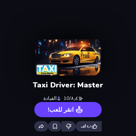
Taxi Driver: Master
٨٫٤/10
القيادة
انقر للعب!
٤٫١ ألف