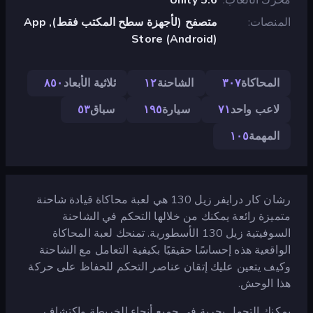
المنصات
متصفح (لأجهزة سطح المكتب فقط), App
Store (Android)
المحاكاة
٣٠٧
الشاحنة
١٢
ثلاثية الأبعاد
٨٥٠
لاعب واحد
٧١
سيارة
١٩٥
سباق
٥٣
المهمة
١٠٥
رشان كار درايفر زيل 130 هي لعبة محاكاة قيادة شاحنة
متميزة رائعة يمكنك من خلالها التحكم في الشاحنة
السوفيتية زيل 130 الأسطورية. تمنحك لعبة المحاكاة
الواقعية هذه إحساسًا حقيقيًا بكيفية التعامل مع الشاحنة
وكيف يتعين عليك إتقان عناصر التحكم للحفاظ على حركة
هذا الوحش.
يمكنك التجول بحرية في جميع أنحاء الخريطة واكتشاف