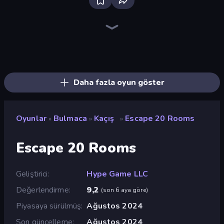
Bloxd.io
Ragdoll Archers
EvoWars.io
Piece of Cake: Merge and Bake
Veck.io
Racing Limits
Traffic Rider
Mahjongg Solitaire
Screw Out: Bolts and Nuts
Words of Wonders
Piles of Mahjong
Designville: Merge & Design
Miniblox
Space Waves
Stickman Clash
SkillWarz
Fortzone Battle Royale
Arrow Escape
Daha fazla oyun göster
Oyunlar
Bulmaca
Kaçış
Escape 20 Rooms
»
»
»
Escape 20 Rooms
Geliştirici
Hype Game LLC
Değerlendirme
9,2
(
son 6 aya göre
)
Piyasaya sürülmüş
Ağustos 2024
Son güncelleme
Ağustos 2024