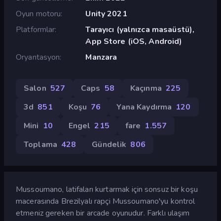
Oyun motoru
Unity 2021
Platformlar
Tarayıcı (yalnızca masaüstü),
App Store (iOS, Android)
Oryantasyon
Manzara
Salon
527
Caps
58
Kaçınma
225
3d
851
Koşu
76
Yana Kaydırma
120
Mini
10
Engel
215
fare
1.557
Toplama
428
Gündelik
806
Mussoumano, latifaları kurtarmak için sonsuz bir koşu
macerasında Brezilyalı rapçi Mussoumano'yu kontrol
etmeniz gereken bir arcade oyunudur. Farklı ulaşım